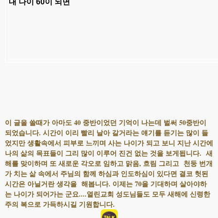
내 나이 60이 되면
하얀이 드러내고
웃는 웃음속에
고운 영혼
보여지고 싶습니다.
주름 많은 얼굴일지라도
해맑게 자주 웃는
웃음을 갖고 싶습니다.
내 나이 60이 되면
가진것 많지 않아도
있는것 나누어 줄 수 있는
마음이
이 글을 쓸때가 아마도 40 중반이었던 기억이 나는데 벌써 50중반이
늘 있었으면 좋겠습니다.
되었습니다. 시간이 이리 빨리 날아 갈거라는 얘기를 듣기는 많이 들
자녀에게 물려줄 재산이 없어도
었지만 생활속에서 피부로 느끼며 사는 나이가 되고 보니 지난 시간에
자녀들이 찾아와 지혜를 구하고
나의 삶의 목표들이 그리 많이 이루어 진건 없는 것을 보게됩니다. 새
기도의 협조를 구하는
해를 맞이하며 또 새로운 각오로 임하고 맑음, 흐림 그리고 천둥 번개
가 치는 삶 속에서 주님의 함께 하심과 인도하심이 있다면 결코 헛된
그런
엄마가
시간은 아닐거란 생각을 해봅니다. 이제는 70을 기대하며 살아야하
되어 있고 싶습니다.
는 나이가 되어가는 군요....열린교회 성도님들도 모두 새해에 신령한
주의 복으로 가득하시길 기원합니다.
내 나이 60이 되면
머리에 염색하지 않고