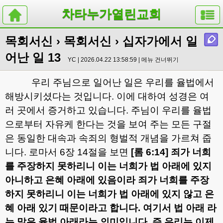
차타누가열린교회
목회서신
›
목회서신
› 십자가에서 일
어난 일 13
YC | 2026.04.22 13:58:59 |
메뉴 건너뛰기
우리 주님으로 일어난 일은 우리를 율법에서
해방시키셨다는 것입니다
.
이에 대하여 성경은 여
러 곳에서 증거하고 있습니다
.
주님이 우리를 율법
으로부터 자유케 한다는 것을 보여 주는 모든 구절
은 동일한 대속과 속죄의 형벌적 개념을 가르쳐 줍
니다
.
로마서
6
장
14
절을 보면
[
롬
6:14]
죄가 너희
를 주장하지 못하리니 이는 너희가 법 아래에 있지
아니하고 은혜 아래에 있음이라 죄가 너희를 주장
하지 못하리니 이는 너희가 법 아래에 있지 않고 은
혜 아래 있기 때문이라고 합니다
.
여기서 법 아래 라
는 말은 율법 아래라는 의미입니다
.
즉 우리는 이제