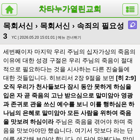
차타누가열린교회
목회서신
›
목회서신
› 속죄의 필요성
3
YC | 2026.05.20 15:01:01 |
메뉴 건너뛰기
세번째이자 마지막 우리 주님의 십자가상의 죽음의
이유에 대한 성경 구절은 우리 주님의 죽음이 절대
적으로 필요하다는 것을 시사하는 다른 진술들에
대한 것들입니다
.
히브리서
2
장
9
절을 보면
[
히
2:9]
오직 우리가 천사들보다 잠시 동안 못하게 하심을
입은 자 곧 죽음의 고난 받으심으로 말미암아 영광
과 존귀로 관을 쓰신 예수를 보니 이를 행하심은 하
나님의 은혜로 말미암아 모든 사람을 위하여 죽음
을 맛보려 하심이라
주님은 죽음을 겪어야 하며 죽
음을 맛보아야만 했습니다
.
여기서 맛보다 라는 단
어를 생각해 보아야 합니다
.
이 단어 맛본다는 말이