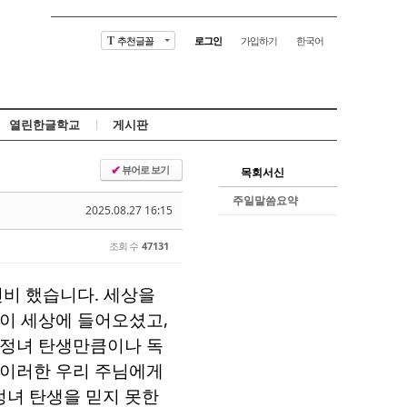
추천글꼴
로그인
가입하기
한국어
T
열린한글학교
게시판
뷰어로 보기
✔
목회서신
주일말씀요약
2025.08.27 16:15
조회 수
47131
신비 했습니다
.
세상을
 이 세상에 들어오셨고
,
정녀 탄생만큼이나 독
이러한 우리 주님에게
정녀 탄생을 믿지 못한