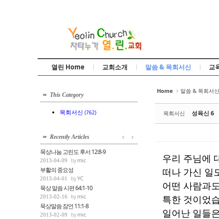
Sketchbook5, 스케치북5
열린 Home
교회소개
말씀 & 목회서신
교
Sketchbook5, 스케치북5
Home
말씀 & 목회서
This Category
목회서신
(762)
성육신 6
목회서신
Recently Articles
묵상나눔 고린도 후서 12:8-9
우리 주님에 
mic
2013-04-09
부활의 중요성
떠나 가신 일
YC
2013-04-01
어떤 사람과도
묵상 말씀 시편 64:1-10
mic
특한 것이었
2013-02-16
묵상말씀 잠언 11:1-8
일어난 일들은
mic
2013-02-09