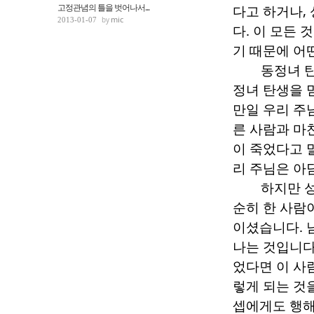
고정관념의 틀을 벗어나서...
다고 하거나
,
mic
2013-01-07
다
.
이 모든 
기 때문에 어
동정녀 
정녀 탄생을 
만일 우리 주
른 사람과 마
이 죽었다고
리 주님은 아
하지만 
순히 한 사람
이셨습니다
.
나는 것입니
었다면 이 사
렇게 되는 것
셉에게도 행