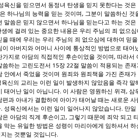
성육신을 믿으면서 동정녀 탄생을 믿지 못한다는 것은 
것은 하나님의 능력을 믿는 것이며
,
그분이 말씀하신 것
떤 말씀은 믿지 않으면서 하나님을 믿는다고 하는 것은
탄생에 걸려 있는 중요한 내용은 우리 주님의 죄 없으
믿을 때에 우리는 우리 주님의 죄 없으심에 대하여 믿을
님이 아버지와 어머니 사이에 통상적인 방법으로 태어
찬가지로 아담의 직접적인 후손이었을 것이며
,
따라서 
 말씀하는 고린도전서
15
장
22
절 말씀이 적용되는 존재
담 안에서 죽었을 것이며 원죄와 원죄책을 가진 존재가
성육신의 교리는 이런 일이 발생하지 않았음을 즉각 말
이 태어난 일이 아닙니다
.
이 사람은 영원하신 위격
,
삼
남편과 아내가 결합하여 아이가 태어날 때는 새로운 사
다
.
성육신에서는 이런 일이 일어나지 않았습니다
.
만일
람은 아담의 직계 후손이고
,
그렇기 때문에 죄악 되고 
을 막는 유일한 방법은 성령이 마리아에게 임하셔서 하
해지는 것뿐일 것입니다
.