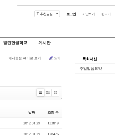
추천글꼴
로그인
가입하기
한국어
T
열린한글학교
게시판
게시물을 뷰어로 보기
쓰기
목회서신
주일말씀요약
Li
Zi
G
st
n
al
e
le
날짜
조회 수
r
y
2012.01.29
133819
2012.01.29
128476