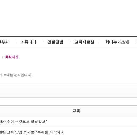
Skip to content
육부서
커뮤니티
열린앨범
교회자료실
차타누가소개
신
목회서신
 보내는 편지입니다..
신
제목
내가 주께 무엇으로 보답할꼬?
열린 교회 담임 목사로 3주째를 시작하며