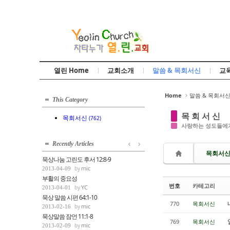
Sketchbook5, 스케치북5
열린 Home
교회소개
말씀 & 목회서신
교
Sketchbook5, 스케치북5
Home
말씀 & 목회서
This Category
목 회 서 신
목회서신
(762)
사랑하는 성도들에게
Recently Articles
목회서
묵상나눔 고린도 후서 12:8-9
mic
2013-04-09
부활의 중요성
번호
카테고리
YC
2013-04-01
묵상 말씀 시편 64:1-10
770
목회서신
mic
2013-02-16
묵상말씀 잠언 11:1-8
769
목회서신
mic
2013-02-09