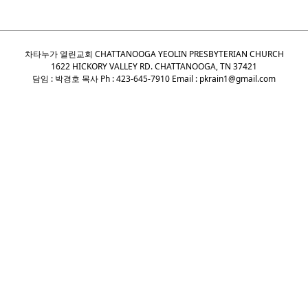
차타누가 열린교회 CHATTANOOGA YEOLIN PRESBYTERIAN CHURCH
1622 HICKORY VALLEY RD. CHATTANOOGA, TN 37421
담임 : 박경호 목사 Ph : 423-645-7910 Email : pkrain1@gmail.com