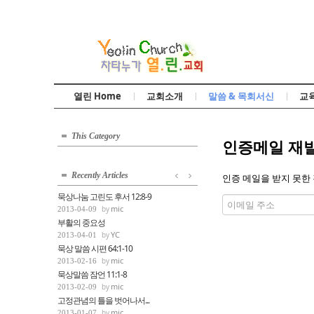
열린 Home
교회소개
말씀 & 목회서신
교
This Category
인증메일 재
Recently Articles
인증 메일을 받지 못한 
묵상나눔 고린도 후서 12:8-9
mic
2013-04-09
부활의 중요성
YC
2013-04-01
묵상 말씀 시편 64:1-10
mic
2013-02-16
묵상말씀 잠언 11:1-8
mic
2013-02-09
고정관념의 틀을 벗어나서...
mic
2013-01-07