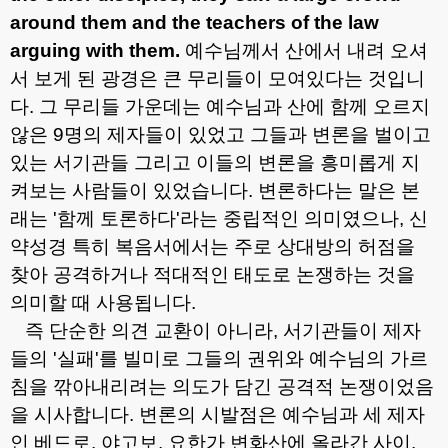
around them and the teachers of the law
arguing with them.
예수님께서 산에서 내려 오셔
서 보게 된 광경은 큰 무리들이 모여있다는 것입니
다
.
그 무리들 가운데는 예수님과 산에 함께 오르지
않은
9
명의 제자들이 있었고 그들과 변론을 벌이고
있는 서기관들 그리고 이들의 변론을 흥미롭게 지
켜보는 사람들이 있었습니다
.
변론하다는 말은 본
래는
'
함께 토론하다
'
라는 중립적인 의미였으나
,
신
약성경 특히 복음서에서는 주로 상대방의 허점을
찾아 공격하거나 적대적인 태도로 논쟁하는 것을
의미할 때 사용됩니다
.
즉 단순한 의견 교환이 아니라
,
서기관들이 제자
들의
'
실패
'
를 빌미로 그들의 권위와 예수님의 가르
침을 깎아내리려는 의도가 담긴 공격적 논쟁이었음
을 시사합니다
.
변론의 시발점은 예수님과 세 제자
인 베드로
,
야고보
,
요한가 변화산에 올라간 사이
,