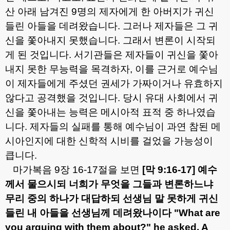
산 아래 남겨진
9
명의 제자에게 한 아버지가 귀신
들린 아들을 데려왔습니다
.
그러나 제자들은 그 귀
신을 쫓아내지 못했습니다
.
그래서 변론이 시작되
게 된 것입니다
.
서기관들은 제자들이 귀신을 쫓아
내지 못한 무능력을 목격하자
,
이를 근거로 예수님
이 제자들에게 주셨던 권세가 가짜이거나 유효하지
않다고 공격했을 것입니다
.
당시 유대 사회에서 귀
신을 쫓아내는 능력은 메시아적 표적 중 하나였습
니다
.
제자들의 실패를 통해 예수님이 과연 참된 메
시아인지에 대한 신학적 시비를 걸었을 가능성이
큽니다
.
마가복음
9
장
16-17
절을 보면
[
막
9:16-17]
예수
께서 물으시되 너희가 무엇을 그들과 변론하느냐
무리 중의 하나가 대답하되 선생님 말 못하게 귀신
들린 내 아들을 선생님께 데려왔나이다
"What are
you arguing with them about?" he asked. A