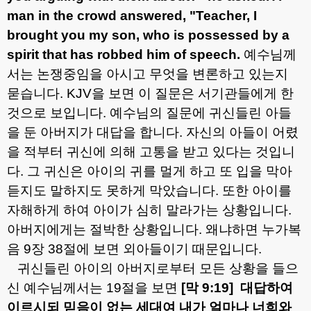
man in the crowd answered, "Teacher, I
brought you my son, who is possessed by a
spirit that has robbed him of speech.
예수님께
서는 논쟁중임을 아시고 무엇을 변론하고 있는지
묻습니다
. KJV
을 보면 이 질문은 서기관들에게 한
것으로 보입니다
.
예수님의 질문에 귀신들린 아들
을 둔 아버지가 대답을 합니다
.
자신의 아들이 어렸
을 적부터 귀신에 의해 고통을 받고 있다는 것입니
다
.
그 귀신은 아이의 귀를 멀게 하고 또 입을 막아
듣지도 말하지도 못하게 막았습니다
.
또한 아이를
자해하게 하여 아이가 심히 말라가는 상황입니다
.
아버지에게는 절박한 상황입니다
.
왜냐하면 누가복
음
9
장
38
절에 보면 외아들이기 때문입니다
.
귀신들린 아이의 아버지로부터 모든 상황을 들으
신 예수님께서는
19
절을 보면
[
막
9:19]
대답하여
이르시되 믿음이 없는 세대여 내가 얼마나 너희와