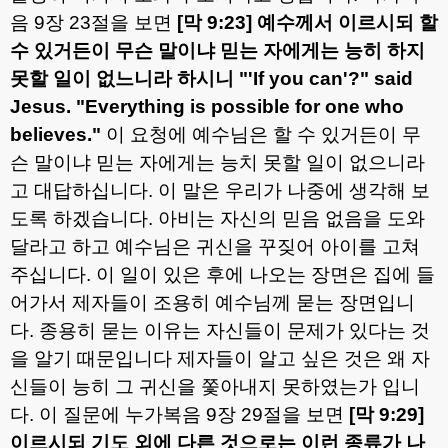
음
9
장
23
절을 보면
[
막
9:23]
예수께서 이르시되 할
수 있거든이 무슨 말이냐 믿는 자에게는 능히 하지
못할 일이 없느니라 하시니
"'If you can'?" said
Jesus. "Everything is possible for one who
believes."
이 요청에 예수님은 할 수 있거든이 무
슨 말이냐 믿는 자에게는 능치 못할 일이 없으니라
고 대답하십니다
.
이 말은 우리가 나중에 생각해 보
도록 하겠습니다
.
아비는 자신의 믿음 없음을 도와
달라고 하고 예수님은 귀신을 꾸짖어 아이를 고쳐
주십니다
.
이 일이 있은 후에 나오는 장면은 집에 들
어가서 제자들이 조용히 예수님께 묻는 장면입니
다
.
종용히 묻는 이유는 자신들이 문제가 있다는 것
을 알기 때문입니다 제자들이 알고 싶은 것은 왜 자
신들이 능히 그 귀신을 쫓아내지 못하였는가 입니
다
.
이 질문에 누가복음
9
장
29
절을 보면
[
막
9:29]
이르시되 기도 외에 다른 것으로는 이런 종류가 나