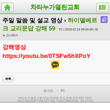
차타누가열린교회
주일 말씀 및 설교 영상
›
하이델베르
크 교리문답 강해 59
YC | 2019.02.14 09:34:48 |
메
뉴 건너뛰기
강해영상
https://youtu.be/0TSFw5hXPoY
목록
로그인...
PC
차타누가 열린교회 담임:박경호 목사 전화:423-654-7910
1622 HICKORY VALLEY RD. CHATTANOOGA, TN 37421