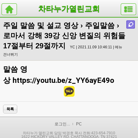
차타누가열린교회
주일 말씀 및 설교 영상
›
주일말씀
›
로마서 강해 39강 신앙 변질의 위험들
17절부터 29절까지
YC | 2021.11.09 10:46:11 |
메뉴
건너뛰기
말씀 영
상
https://youtu.be/z_YY6ayE49o
목록
로그인...
PC
차타누가 열린교회 담임:박경호 목사 전화:423-654-7910
1622 HICKORY VALLEY RD. CHATTANOOGA, TN 37421