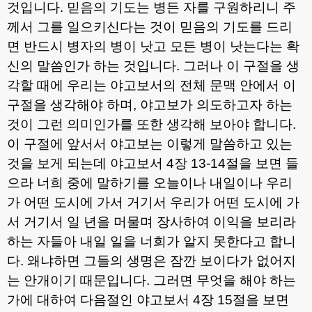
것입니다
.
믿음의 기도는 병든 자를 구원하리니 주
께서 그를 일으키신다는 것이 믿음의 기도를 드리
면 반드시 병자의 병이 낫고 모든 병이 낫는다는 확
신의 말씀인가 하는 것입니다
.
그러나 이 구절을 생
각할 때에 우리는 야고보서의 전체 문맥 안에서 이
구절을 생각해야 하며
,
야고보가 의도하고자 하는
것이 그런 의미인가를 또한 생각해 보아야 합니다
.
이 구절에 앞서서 야고보는 이렇게 말씀하고 있는
것을 보게 되는데 야고보서
4
장
13-14
절을 보면 들
으라 너희 중에 말하기를 오늘이나 내일이나 우리
가 어떤 도시에 가서 거기서 우리가 어떤 도시에 가
서 거기서 일 년을 머물며 장사하여 이익을 보리라
하는 자들아 내일 일을 너희가 알지 못한다고 합니
다
.
왜냐하면 그들의 생명은 잠깐 보이다가 없어지
는 안개이기 때문입니다
.
그러면 무엇을 해야 하는
가에 대하여 다음절인 야고보서
4
장
15
절을 보면