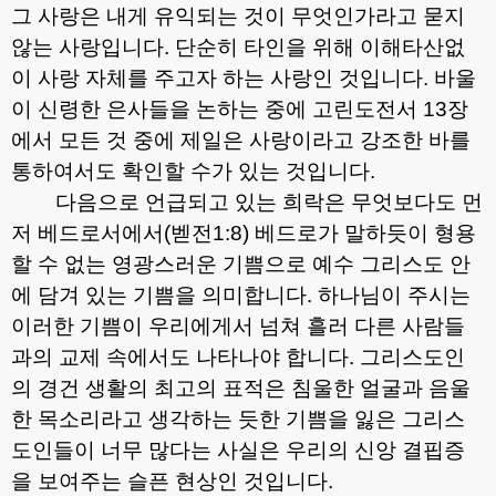
그 사랑은 내게 유익되는 것이 무엇인가라고 묻지
않는 사랑입니다
.
단순히 타인을 위해 이해타산없
이 사랑 자체를 주고자 하는 사랑인 것입니다
.
바울
이 신령한 은사들을 논하는 중에 고린도전서
13
장
에서 모든 것 중에 제일은 사랑이라고 강조한 바를
통하여서도 확인할 수가 있는 것입니다
.
다음으로 언급되고 있는 희락은 무엇보다도 먼
저 베드로서에서
(
벧전
1:8)
베드로가 말하듯이 형용
할 수 없는 영광스러운 기쁨으로 예수 그리스도 안
에 담겨 있는 기쁨을 의미합니다
.
하나님이 주시는
이러한 기쁨이 우리에게서 넘쳐 흘러 다른 사람들
과의 교제 속에서도 나타나야 합니다
.
그리스도인
의 경건 생활의 최고의 표적은 침울한 얼굴과 음울
한 목소리라고 생각하는 듯한 기쁨을 잃은 그리스
도인들이 너무 많다는 사실은 우리의 신앙 결핍증
을 보여주는 슬픈 현상인 것입니다
.