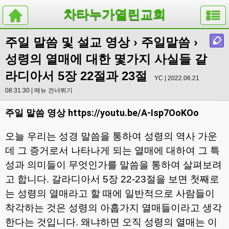
차타누가열린교회
주일 말씀 및 설교 영상
›
주일말씀
›
성령의 열매에 대한 몇가지 사실들 갈
라디아서 5장 22절과 23절
YC | 2022.06.21
08:31:30 |
메뉴 건너뛰기
https://youtu.be/A-Isp7OoKOo
주일 말씀 영상
오늘 우리는 성경 말씀을 통하여 성령의 역사 가운
데 그 증거로서 나타나게 되는 열매에 대하여 그 특
성과 의미들이 무엇인가를 말씀을 통하여 살펴보려
고 합니다
.
갈라디아서
5
장
22-23
절을 보면 첫째로
는 성령의 열매라고 할 때에 일반적으로 사람들이
착각하는 것은 성령의 아홉가지 열매들이라고 생각
한다는 것입니다
.
왜냐하면 오직 성령의 열매는 이