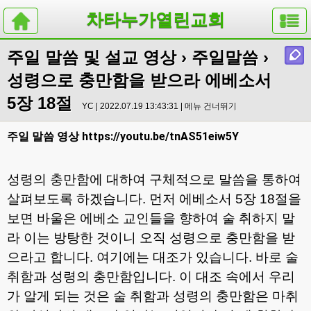
차타누가열린교회
주일 말씀 및 설교 영상
›
주일말씀
›
성령으로 충만함을 받으라 에베소서
5장 18절
YC | 2022.07.19 13:43:31 |
메뉴 건너뛰기
https://youtu.be/tnAS51eiw5Y
주일 말씀 영상
성령의 충만함에 대하여 구체적으로 말씀을 통하여
살펴보도록 하겠습니다
.
먼저 에베소서
5
장
18
절을
보면 바울은 에베소 교인들을 향하여 술 취하지 말
라 이는 방탕한 것이니 오직 성령으로 충만함을 받
으라고 합니다
.
여기에는 대조가 있습니다
.
바로 술
취함과 성령의 충만함입니다
.
이 대조 속에서 우리
가 알게 되는 것은 술 취함과 성령의 충만함은 마취