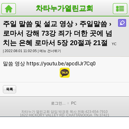
차타누가열린교회
주일 말씀 및 설교 영상
›
주일말씀
›
로마서 강해 73강 죄가 더한 곳에 넘
치는 은혜 로마서 5장 20절과 21절
YC
| 2022.08.01 11:02:05 |
메뉴 건너뛰기
https://youtu.be/apcdIJr7Cq0
말씀 영상
목록
로그인...
PC
차타누가 열린교회 담임:박경호 목사 전화:423-654-7910
1622 HICKORY VALLEY RD. CHATTANOOGA, TN 37421