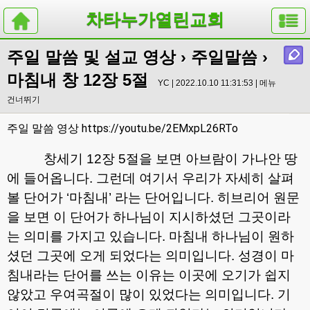
차타누가열린교회
주일 말씀 및 설교 영상
›
주일말씀
›
마침내 창 12장 5절
YC | 2022.10.10 11:31:53 |
메뉴
건너뛰기
https://youtu.be/2EMxpL26RTo
주일 말씀 영상
창세기
12
장
5
절을 보면 아브람이 가나안 땅
에 들어옵니다
.
그런데 여기서 우리가 자세히 살펴
볼 단어가
‘
마침내
’
라는 단어입니다
.
히브리어 원문
을 보면 이 단어가 하나님이 지시하셨던 그곳이라
는 의미를 가지고 있습니다
.
마침내 하나님이 원하
셨던 그곳에 오게 되었다는 의미입니다
.
성경이 마
침내라는 단어를 쓰는 이유는 이곳에 오기가 쉽지
않았고 우여곡절이 많이 있었다는 의미입니다
.
기