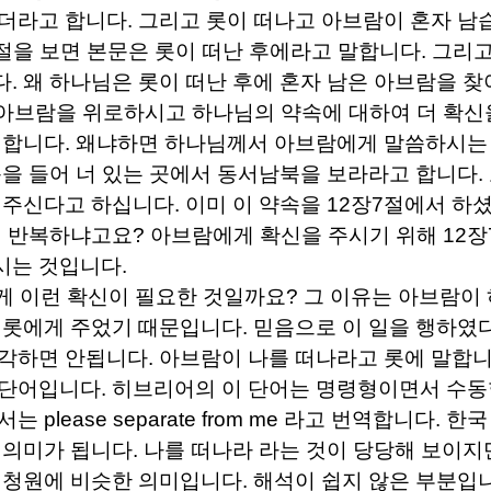
같더라고 합니다
.
그리고 롯이 떠나고 아브람이 혼자 남
절을 보면 본문은 롯이 떠난 후에라고 말합니다
.
그리고
다
.
왜 하나님은 롯이 떠난 후에 혼자 남은 아브람을 찾
아브람을 위로하시고 하나님의 약속에 대하여 더 확신
명합니다
.
왜냐하면 하나님께서 아브람에게 말씀하시는 
눈을 들어 너 있는 곳에서 동서남북을 보라라고 합니다
.
 주신다고 하십니다
.
이미 이 약속을
12
장
7
절에서 하셨
시 반복하냐고요
?
아브람에게 확신을 주시기 위해
12
장
시는 것입니다
.
게 이런 확신이 필요한 것일까요
?
그 이유는 아브람이
 롯에게 주었기 때문입니다
.
믿음으로 이 일을 행하였
생각하면 안됩니다
.
아브람이 나를 떠나라고 롯에 말합
 단어입니다
.
히브리어의 이 단어는 명령형이면서 수
에서는
please separate from me
라고 번역합니다
.
한국
 의미가 됩니다
.
나를 떠나라 라는 것이 당당해 보이지
 청원에 비슷한 의미입니다
.
해석이 쉽지 않은 부분입