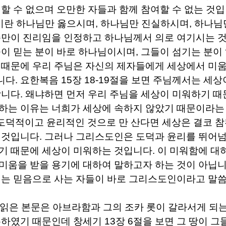
 할 수 없으며 오만한 자들과 함께 참여할 수 없는 것
란 하나님만 옳으시며
,
하나님만 진실하시며
,
하나님
만이 진리임을 인정하고 하나님께서 의로 여기시는 것
이 믿는 분이 바로 하나님이시며
,
그들이 섬기는 분이
 때문에 우리 주님은 자신의 제자들에게 세상에서 미
니다
.
요한복음
15
장
18-19
절을 보면 주님께서는 세상
합니다
.
왜냐하면 먼저 우리 주님을 세상이 미워하기 
하는 이유는 너희가 세상에 속하지 않았기 때문이라는
덕적이고 윤리적인 것으로 만 산다면 세상은 결코 
 것입니다
.
그러나 그리스도인은 도덕과 윤리를 뛰어넘
기 때문에 세상이 미워하는 것입니다
.
이 미워함에 대
미움을 받을 용기에 대하여 말하고자 하는 것이 아닙
믿는 믿음으로 사는 자들이 바로 그리스도인이라고 말
 읽은 본문은 아브라함과 그의 조카 롯이 갈라서게 되
유하였기 때문인데 창세기
13
장
6
절을 보면 그 땅이 