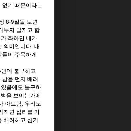
수 없기 때문이라는
장
8-9
절을 보면
다투지 말자고 합
네가 좌하면 내가
는 의미입니다
.
내
람들이 주목하게
촌인데 불구하고
 남을 먼저 배려
수 있음에도 불구하
모범을 보이는가에
자 아브람
,
우리도
가지면 십리를 가
을 배려하고 섬기