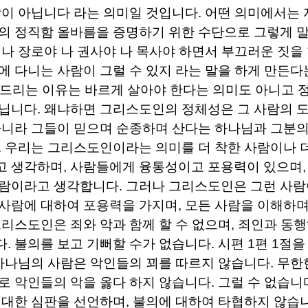
람이 아닙니다 라는 의미일 것입니다
.
어떤 의미에서는 
의 정직함 올바름을 증명하기 위한 수단으로 그렇게 
 나 장로야 나 권사야 나 목사야 하면서 부끄러운 짓을
에 다니는 사람이 그럴 수 있지 라는 말을 하게 만든
 드리는 이유는 바르게 살아야 한다는 의미도 아니고 
아닙니다
.
왜냐하면 그리스도인의 정체성은 그 사람의 
아니라 그들이 믿으며 순종하며 산다는 하나님과 그분의
.
우리는 그리스도인이라는 의미를 더 착한 사람이나 
고 생각하며
,
사람들에게 융통성이고 포용력이 있으며
사람이라고 생각합니다
.
그러나 그리스도인은 그런 사람
사람에 대하여 포용력을 가지며
,
모든 사람을 이해하
리스도인은 죄와 악과 함께 할 수 없으며
,
죄인과 동행
다
.
불의를 보고 기뻐할 수가 없습니다
.
시편
1
편
1
절을
 하나님의 사람은 악인들의 꾀를 따르지 않습니다
.
무한
로 악인들의 악을 옳다 하지 않습니다
.
그럴 수 없습니
 대한 심판을 선언하며
,
불의에 대하여 타협하지 않습