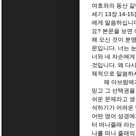
여호와의 동산 
세기
13
장
14-15
에게 말씀하십니
요
?
본문을 보면 
해 오신 것이 분
문입니다
.
너는 
너와 네 자손에게
것입니다
.
왜 다
체적으로 말씀하
왜 아브람에
믿고 그 선택권을
쉬운 문제라고 
석하기가 어려운
어떤 영어 성경
터 떠나줄래 라는
나를 떠나 줄래의