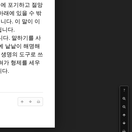
경에 포기하고 절망
아래에 있을 수 밖
입니다
.
이 말이 이
됩니다
.
니다
.
말하기를 사
에 낱낱이 해명해
 생명의 도구로 쓰
혀가 형제를 세우
니다
.
?