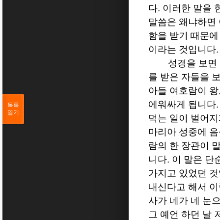
다
.
이러한 말을 
말씀은 왜냐하면
함을 받기 때문에
이라는 것입니다
.
성경을 보면
를 받은 자들을 
아들 여호람이 왕
에워싸게 됩니다
목록
열기
먹는 일이 벌어지
마리아 성중에 음
람의 한 장관이 
니다
.
이 말은 단
가지고 있었던 
내신다고 해서 이
사가 네가 네 눈
그 예언 하던 날