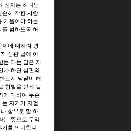
여 신자는 하나님
단순히 착한 사람
를 기울여야 하는
죄를 범하도록 허
문제에 대하여 경
지 심판 날에 이
받는 다는 말은 자
인가 하면 심판의
 반드시 낱낱이 해
로 형벌을 받게 될
가에 대하여 무슨
서는 자기가 지껄
나 함부로 말 하
라는 뜻으로 무익
이야기를 의미합니