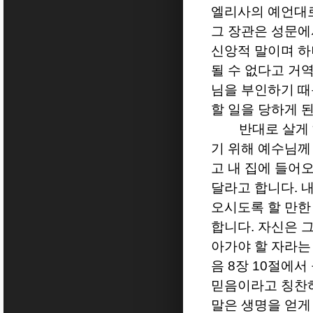
엘리사의 예언대로
그 장관은 성문에
신앙적 말이며 
될 수 없다고 거
님을 부인하기 
할 일을 당하게 
반대로 살게
기 위해 예수님께
고 내 집에 들어
달라고 합니다
.
내
오시도록 할 만한
합니다
.
자신은 
아가야 할 자라는
음
8
장
10
절에서
믿음이라고 칭찬
말은 생명을 얻게