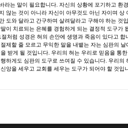
 바라는 말이 필요합니다
.
자신의 상황에 포기하고 환
지 않는 것이 아니라 자신이 아무것도 아닌 자이며 상 
만 도와 달라고 간구하며 살려달라고 구해야 하는 것
 딸이 치료되는 은혜를 경험하게 되는 결정적 도구가 
1
절처럼 성경은 혀의 손안에 생명과 죽음이 있다고 합
 절제할 줄 모르고 무익한 말을 내뱉는 자는 심판의 날
결을 받게 될 것입니다
.
우리의 혀는 우리로 믿음을 통한
불행하게도 심판의 도구로 쓰여질 수 있습니다
.
우리의 
 신앙을 세우고 교회를 세우는 도구가 되어야 할 것입