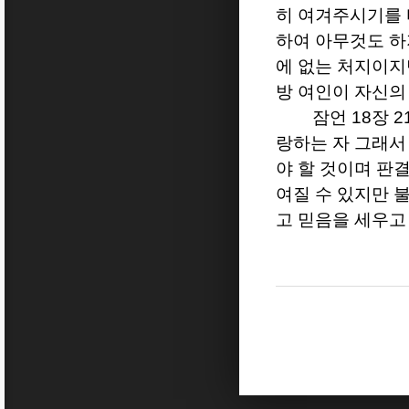
히 여겨주시기를
하여 아무것도 하
에 없는 처지이지
방 여인이 자신의
잠언
18
장
2
랑하는 자 그래서
야 할 것이며 판
여질 수 있지만 
고 믿음을 세우고