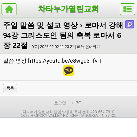
차타누가열린교회
주일 말씀 및 설교 영상
› 로마서 강해
94강 그리스도인 됨의 축복 로마서 6
장 22절
YC | 2023.02.02 11:23:21 |
메뉴 건너뛰기
https://youtu.be/e8wgq3_fv-I
말씀 영상
목록
로그인...
PC
차타누가 열린교회 담임:박경호 목사 전화:423-654-7910
1622 HICKORY VALLEY RD. CHATTANOOGA, TN 37421