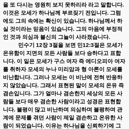
을 또 다시는 영원히 보지 못하리라 라고 말합니다
.
이것은 모세가 하나님께 부르짖기 전입니다
.
그럼
에도 그의 속에는 확신이 있습니다
.
하나님께서 하
실 것이라는 믿음이 있습니다
.
그의 마음에 부정적
인 것과 의심과 불신의 그늘이 사라졌습니다
.
민수기
12
장
3
절을 보면
민
12:3
절은 모세가
온유함이 지면의 모든 사람들 보다 승하다고
표합
니다
.
이 일은 모세가 구스 여자 즉 에디오피아 여자
를 취하자 모세의 누나 미리암과 형 아론이 모세를
비난합니다
.
그러나 모세는 이 비난에 전혀 반응하
지 않았습니다
.
그래서 표현된 말이 모세의 온유 즉
겸손입니다
.
그가 얼마나 겸손한지 세상의 모든 사
람들 보다 매우 겸손한 사람이라고 성경은 표현합
니다
.
불평이 많고 비난하며 의심하며 불평하며 관
계에 문제를 겪던 사람이 제일 겸손하고 온유한 사
람이 되었습니다
.
이유는 하나님을 신뢰하기에 그