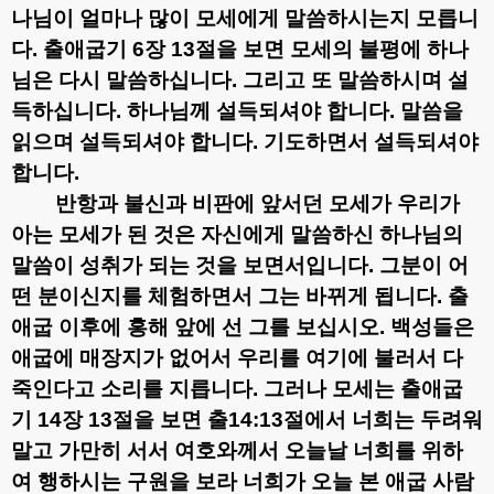
나님이 얼마나 많이 모세에게 말씀하시는지 모릅니
다
.
출애굽기
6
장
13
절을 보면 모세의 불평에 하나
님은 다시 말씀하십니다
.
그리고 또 말씀하시며 설
득하십니다
.
하나님께 설득되셔야 합니다
.
말씀을
읽으며 설득되셔야 합니다
.
기도하면서 설득되셔야
합니다
.
반항과 불신과 비판에 앞서던 모세가 우리가
아는 모세가 된 것은 자신에게 말씀하신 하나님의
말씀이 성취가 되는 것을 보면서입니다
.
그분이 어
떤 분이신지를 체험하면서 그는 바뀌게 됩니다
.
출
애굽 이후에 홍해 앞에 선 그를 보십시오
.
백성들은
애굽에 매장지가 없어서 우리를 여기에 불러서 다
죽인다고 소리를 지릅니다
.
그러나 모세는 출애굽
기
14
장
13
절을 보면
출
14:13
절에서 너희는 두려워
말고 가만히 서서 여호와께서 오늘날 너희를 위하
여 행하시는 구원을 보라 너희가 오늘 본 애굽 사람