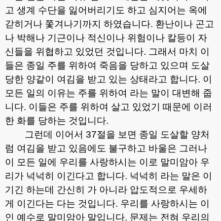
고 생계 수단을 잃어버리기도 하고 심지어는 옥에
갇히거나 쫓겨나기까지 하였습니다
.
환난이나 곤고
나 박해나 기근이나 적신이나 위험이나 칼등이 자
신들을 위협하고 있었던 것입니다
.
그래서 마치 이
들은 종일 주를 위하여 죽음을 당하고 있으며 도살
당한 양같이 여김을 받고 있는 상태라고 합니다
.
이
모든 일의 이유는 주를 위하여 라는 말이 대변해 줍
니다
.
이들은 주를 위하여 살고 있었기 때문에 이러
한 화를 당하는 것입니다
.
그런데 이어서
37
절을 보면 종일 도살할 양처
럼 여김을 받고 있음에도 불구하고 바울은 그러나
이 모든 일에 우리를 사랑하시는 이로 말미암아 우
리가 넉넉히 이긴다고 합니다
.
넉넉히 라는 말은 이
기긴 하는데 간신히 가 아니라 압도적으로 우세하
게 이긴다는 다는 것입니다
.
우리를 사랑하시는 이
인 예수로 말미암아 말입니다
.
문제는 전혀 우리의