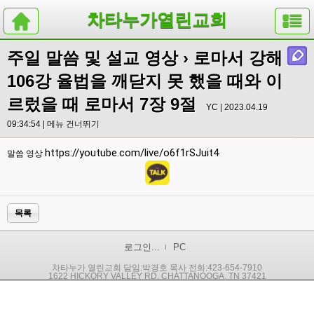
차타누가열린교회
주일 말씀 및 설교 영상
› 로마서 강해
106강 율법을 깨닫지 못 했을 때와 이
르렀을 때 로마서 7장 9절
YC | 2023.04.19
09:34:54 |
메뉴 건너뛰기
https://youtube.com/live/o6f1rSJuit4
말씀 영상
목록
로그인...
PC
차타누가 열린교회 담임:박경호 목사 전화:423-654-7910
1622 HICKORY VALLEY RD. CHATTANOOGA, TN 37421