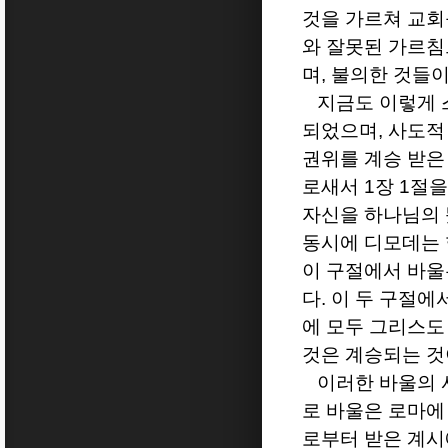
것을 가르쳐 교회
와 잘못된 가르침
며
,
불의한 것들이
지금도 이렇게 
되었으며
,
사도적
권위를 계승 받은
로새서
1
장
1
절을
자신을 하나님의 
동시에 디모데는
이 구절에서 바울
다
.
이 두 구절에
에 모두 그리스도
것은 계승되는 것
이러한 바울의 
로 바울은 로마에
로부터 받은 계시