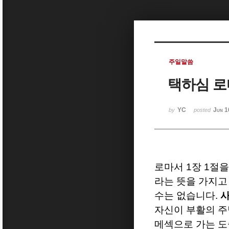
Sketchbook5, 스케치북5
주일말씀
택하심 로
Sketchbook5, 스케치북5
YC
Jun 1
by
posted
로마서
1
장
1
절을
라는 뜻을 가지고
수는 없습니다
.
사
자신이 부활의 
메섹으로 가는 도