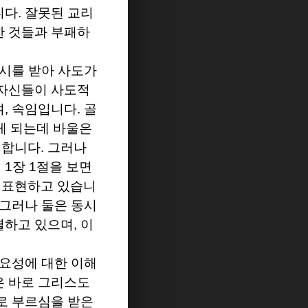
니다
.
잘못된 교리
한 것들과 부패하
시를 받아 사도가
 자신들이 사도적
며
,
속임입니다
.
골
게 되는데 바울은
 합니다
.
그러나
서
1
장
1
절을 보면
 표현하고 있습니
그러나 둘은 동시
별하고 있으며
,
이
중요성에 대한 이해
은 바로 그리스도
로 부르심을 받은