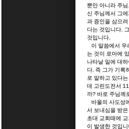
뿐만 아니라 주
신 주님께서 그에
과 증인을 삼으려
다는 것입니다
.
그
것입니다
.
이 말씀에서 우
는 것이 로마에 
나타날 일에 대하
다
.
즉 그가 기록
로 말하고 있다는
데 고린도전서
11
까
?
바로 주님께로
바울의 사도성에
서 보내심을 받은
초대 교회때에 교
이 발생한 것입니