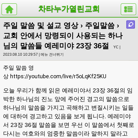
차타누가열린교회
주일 말씀 및 설교 영상
›
주일말씀
›
교회 안에서 망령되이 사용되는 하나
님의 말씀들 예레미야 23장 36절
YC |
2023.08.10 10:29:57 |
메뉴 건너뛰기
주일 말씀 영
https://youtube.com/live/r5oLqKf25KU
상
오늘 우리가 함께 읽은 예레미야서
23
장
36
절의 임
박한 하나님의 진노 앞에 주어진 경고의 말씀으로
하나님의 말씀을 가지고 곡해하고 변질시키는 일들
에 대하여 경고하고 있음을 보게 됩니다
.
예레미야
서
23
장
36
절 말씀을 보면 우선 이 말씀에서 첫째로
다시는 여호와의 엄중한 말씀이라 말하지 말라고