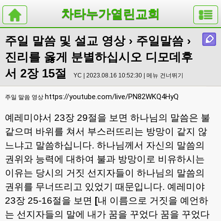
차타누가열린교회
주일 말씀 및 설교 영상
›
주일말씀
›
진리를 옳게 분별하십시오 디모데후
서 2장 15절
YC | 2023.08.16 10:52:30 |
메뉴 건너뛰기
https://youtube.com/live/PN82WKQ4HyQ
주일 말씀 영상
예레미야서
23
장
29
절을 보면 하나님의 말씀은 불
같으며 바위를 쳐서 부스러뜨리는 방망이 같지 않
느냐고 말씀하십니다
.
하나님께서 자신의 말씀의
권위와 능력에 대하여 불과 방망이로 비유하시는
이유는 당시의 거짓 선지자들이 하나님의 말씀의
권위를 무너뜨리고 있었기 때문입니다
.
예레미야
23
장
25-16
절을 보면
[
내 이름으로 거짓을 예언하
는 선지자들의 말에 내가 꿈을 꾸었다 꿈을 꾸었다