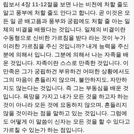
립보서
4
장
11-12
절을 보면 나는 비천에 처할 줄도
알고 풍부에 처할 줄도 안다고 합니다
.
곧 이것은 모
든 일 곧 배고픔과 풍부와 궁핍에도 처할 줄 아는 일
체의 비결을 배웠다는 것입니다
.
일체의 비결이란
수동형으로 신비한 가르침을 받다 라는 것이 누가
이러한 가르침을 주신 것입니까
?
내게 능력을 주신
분에 의해서 입니다
.
그분에 의해서 나는 자족을 배
운 것입니다
.
자족이란 스스로 만족한 것입니다
.
이
만족은 그가 궁핍하건 부유하건 어떠한 상황에서도
그의 마음이 흔들리지 않으며
,
불안하지도
,
자만하
지도 않는다는 것입니다
.
즉 그는 부동심을 배운 것
입니다
.
욕망을 가지고 내가 모든 것을 하고자 하는
것이 아니라 모든 것에 요동하지 않으며
,
흔들리지
않을 것이라는 점을 말하고 있는 것입니다
.
그럼에
도 어떻게 이 말씀이 신자는 모든 것을 할 수 있다고
가르칠 수 있는가 하는 점입니다
.