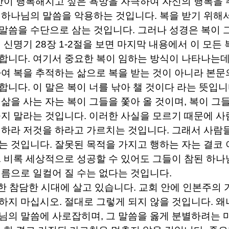
간이 행복해지고 싶은 욕망을 자극하여 자신의 행복을
 하나님의 말씀을 악용하는 것입니다
.
복을 받기 위해
말씀을 수단으로 삼는 것입니다
.
그러나 성경은 복이 
 신명기
28
장
1-2
절을 보면 마지막 내용에서 이 모든 
 합니다
.
여기서 중요한 복이 임하는 방식이 나타나는데
하여 복을 추적하는 삶으로 복을 받는 것이 아니라 본문
 합니다
.
이 말은 복이 너를 낚아 챌 것이다 라는 뜻입
 삶을 사는 자는 복이 그들을 쫓아 올 것이며
,
복이 그들
쫓지 말라는 것입니다
.
이러한 사실을 모르기 때문에 사
 하라 저것을 하라고 가르치는 것입니다
.
그래서 사람
는 것입니다
.
잘못된 목적을 가지고 행하는 자는 결코 
.
비록 세상적으로 성공할 수 있어도 그들이 참된 하나
름으로 일컬어 질 수는 없다는 것입니다
.
한 참담한 시대에 살고 있습니다
.
교회 안에 인본주의 
각하지 마십시오
.
절대로 그렇게 되지 않을 것입니다
.
왜
나님의 말씀에 사로잡히며
,
그 말씀을 옳게 분별하려는 