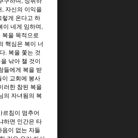
 추구하며
,
성취하
서
,
자신의 이익을
그렇게 온다고 하
복이 네게 임하며
,
 복을 목적으로
의 핵심은 복이 너
니다
.
복을 쫓는 것
을 낚아 챌 것이
람들에게 복을 받
들이 교회에 봉사
이러한 참된 복을
님의 자녀됨의 복
가르침이 멈추어
냐하면 인간은 타
마음이 없는 자들