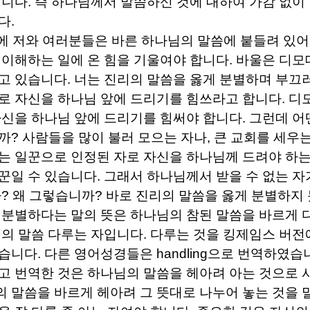
입니다
.
즉 하나님께서 말씀하신 것에 대하여 가감 없이
다
.
에 저와 여러분들은 바른 하나님의 말씀에 붙들려 있어
 이해하는 일에 온 힘을 기울여야 합니다
.
바울은 디모
고 있습니다
.
너는 진리의 말씀을 옳게 분별하며 부끄러
로 자신을 하나님 앞에 드리기를 힘쓰라고 합니다
.
디
신을 하나님 앞에 드리기를 힘써야 합니다
.
그런데 어
까
?
사람들을 많이 불러 모으는 자나
,
큰 교회를 세우
는 일꾼으로 인정된 자로 자신을 하나님께 드려야 하
꾼일 수 있습니다
.
그래서 하나님께서 받을 수 없는 자
까
?
왜 그렇습니까
?
바로 진리의 말씀을 옳게 분별하지
 분별하다는 말의 뜻은 하나님의 참된 말씀을 바르게
의 말씀 다루는 자입니다
.
다루는 것을 킹제임스 버전
했습니다
.
다른 영어성경들은
handling
으로 번역하였습
고 번역한 것은 하나님의 말씀을 헤아려 아는 것으로
 말씀을 바르게 헤아려 그 뜻대로 나누어 놓는 것을