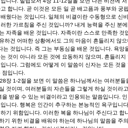
것입니다
.
빌립보서
4
장
11-12
절을 보면 나는 비천에 처
다고 합니다
.
곧 이것은 모든 일 곧 배고픔과 풍부와 궁핍
 배웠다는 것입니다
.
일체의 비결이란 수동형으로 신비
이러한 가르침을 주신 것입니까
?
내게 능력을 주신 분에
는 자족을 배운 것입니다
.
자족이란 스스로 만족한 것
유하건 어떠한 상황에서도 그의 마음이 흔들리지 않으
다는 것입니다
.
즉 그는 부동심을 배운 것입니다
.
욕망을
하는 것이 아니라 모든 것에 요동하지 않으며
,
흔들리지 
것입니다
.
그럼에도 어떻게 이 말씀이 신자는 모든 것을 
는 점입니다
.
28
장
1-2
절을 보면 이 말씀은 하나님께서는 여러분들을
실 것이며
,
여러분들의 자손들을 그렇게 하실 것이라고
복을 받을 수 있는 비결이라고 인용되는 말씀입니다
.
인
복입니다
.
행복은 인간이 추구하는 본능적인 욕구입니
복하기 위함입니다
.
이러한 복을 하나님이 주신다고 합
하기 위한 비결을 배워야 하는데 하나님의 말씀을 주