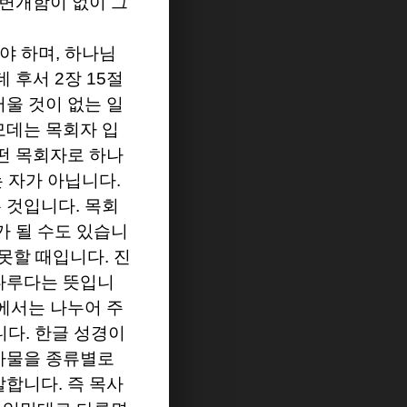
 변개함이 없이 그
야 하며
,
하나님
데 후서
2
장
15
절
울 것이 없는 일
모데는 목회자 입
떤 목회자로 하나
는 자가 아닙니다
.
는 것입니다
.
목회
가 될 수도 있습니
 못할 때입니다
.
진
 다루다는 뜻입니
에서는 나누어 주
니다
.
한글 성경이
 사물을 종류별로
 말합니다
.
즉 목사