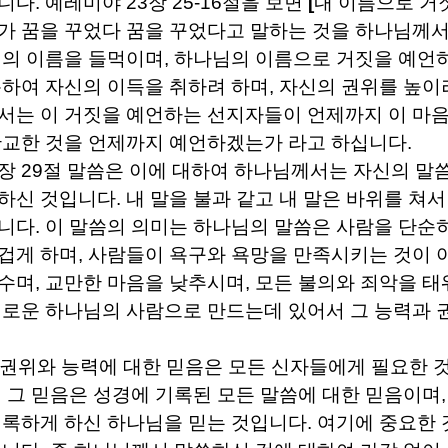
입니다
.
예레미야
23
장
25-16
절을 보면
[
내 이름으로 거
가 꿈을 꾸었다 꿈을 꾸었다고 말하는 것을 하나님께
의 이름을 들먹이며
,
하나님의 이름으로 거짓을 예언
하여 자신의 이득을 취하려 하며
,
자신의 권위를 높이
서는 이 거짓을 예언하는 선지자들이 언제까지 이 마
간교한 것을 언제까지 예언하겠는가 라고 하십니다
.
장
29
절 말씀은 이에 대하여 하나님께서는 자신의 말
씀하신 것입니다
.
내 말을 불과 같고 내 말은 바위를 쳐
입니다
.
이 말씀의 의미는 하나님의 말씀은 사람을 단순
겁게 하며
,
사람들이 욕구와 욕망을 만족시키는 것이 
부수며
,
교만한 마음을 낮추시며
,
모든 불의와 죄악을 태
새로운 하나님의 사람으로 만드는데 있어서 그 능력과 
 권위와 능력에 대한 믿음은 모든 신자들에게 필요한 
에 그 믿음은 성경에 기록된 모든 말씀에 대한 믿음이며
기록하게 하신 하나님을 믿는 것입니다
.
여기에 중요한 