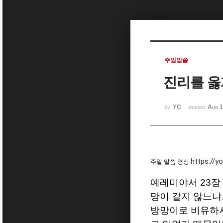
Sketchbook5, 스케치북5
주일말씀
진리를 옳
Sketchbook5, 스케치북5
YC
Aug 1
by
posted
https://
주일 말씀 영상
예레미야서
23
장
망이 같지 않느
방망이로 비유하시