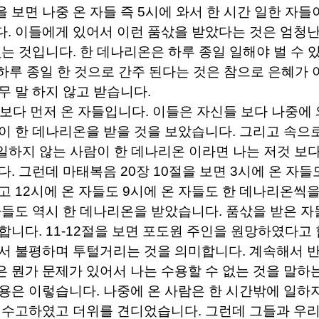
을 보면 나중 온 자들 즉
5
시에 와서 한 시간 일한 자들
다
.
이들에게 있어서 이런 품삯을 받았다는 것은 엄청
없는 것입니다
.
한 데나리온은 하루 종일 일해야 벌 수 
하루 종일 한 것으로 간주 된다는 것은 참으로 은혜가 
무 말 하지 않고 받습니다
.
 보다 먼저 온 자들입니다
.
이들은 자신들 보다 나중에 
이 한 데나리온을 받을 것을 보았습니다
.
그리고 속으
 일하지 않는 사람이 한 데나리온 이라면 나는 저것 보
다
.
그런데 마태복음
20
장
10
절을 보면
3
시에 온 자들
고
12
시에 온 자들도
9
시에 온 자들도 한 데나리온씩
자들도 역시 한 데나리온을 받았습니다
.
품삯을 받은 자
작합니다
. 11-12
절을 보면 포도원 주인을 원망하였다고
서 불평하며 투털거리는 것을 의미합니다
.
계속해서 
 뭔가 문제가 있어서 나는 수용할 수 없는 것을 말하
내용은 이렇습니다
.
나중에 온 사람은 한 시간밖에 일하
일 수고하였고 더위를 견디었습니다
.
그런데 그들과 우