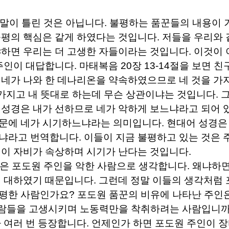
 말이 틀린 것은 아닙니다
.
불평하는 품꾼들의 내용이 
불평의 핵심은 같게 하였다는 것입니다
.
저들을 우리와 
하면 우리는 더 고생한 자들이라는 것입니다
.
이것이 
주인이 대답합니다
.
마태복음
20
장
13-14
절을 보면 친
 네가 나와 한 데나리온을 약속하였으므로 네 것을 가
 가지고 내 뜻대로 하는데 무슨 상관이냐는 것입니다
.
 성경은 내가 선하므로 네가 악하게 보느냐라고 되어 
때문에 네가 시기하느냐라는 의미입니다
.
현대어 성경은
리냐라고 번역합니다
.
이들이 지금 불평하고 있는 것은
이 자비가 속상하며 시기가 난다는 것입니다
.
들은 포도원 주인을 악한 사람으로 생각합니다
.
왜냐하면
이 대하였기 때문입니다
.
그런데 정말 이들의 생각처럼 
공평한 사람인가요
?
포도원 품꾼의 비유에 나타난 주인
사람들을 고생시키며 노동력만을 착취하려는 사람입니
가 여러 번 등장합니다
.
언제인가 하면 포도원 주인이 장