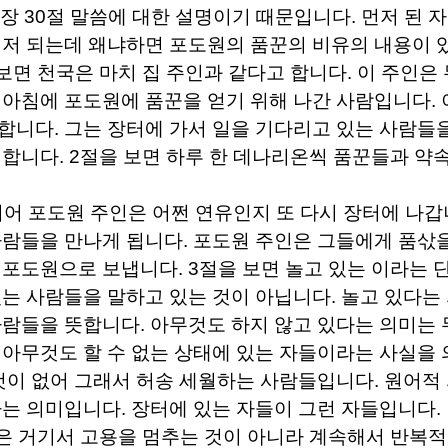
장
30
절 말씀에 대한 설명이기 때문입니다
.
먼저 된 
먼저 되는데 왜냐하면 포도원의 품꾼의 비유의 내용이
보면 천국은 마치 집 주인과 같다고 합니다
.
이 주인은
 아침에 포도원에 품꾼을 얻기 위해 나간 사람입니다
.
미합니다
.
그는 장터에 가서 일을 기다리고 있는 사람들
 합니다
. 2
절을 보면 하루 한 데나리온씩 품꾼들과 약
되어 포도원 주인은 어쩐 연유인지 또 다시 장터에 나
사람들을 만나게 됩니다
.
포도원 주인은 그들에게 품삯을
 포도원으로 보냅니다
. 3
절을 보면 놀고 있는 이라는 
있는 사람들을 말하고 있는 것이 아닙니다
.
놀고 있다는
사람들을 뜻합니다
.
아무것도 하지 않고 있다는 의미는 
 아무것도 할 수 없는 상태에 있는 자들이라는 사실을
 것이 없어 그래서 허송 세월하는 사람들입니다
.
원어적 
라는 의미입니다
.
장터에 있는 자들이 그런 자들입니다
.
은 거기서 고용을 멈추는 것이 아니라 계속해서 반복적