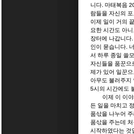
니다
.
마태복음
2
람들을 자신의 포
이제 일이 거의 
요한 시간도 아니
장터에 나갑니다
인이 묻습니다
.
너
서 하루 종일 쓸
자신들을 품꾼으로
제가 있어 일꾼으
아무도 불러주지
5
시의 시간에도 
이제 이 이
든 일을 마치고 
품삯을 나누어 주
품삯을 주는데 처
시작하였다는 것