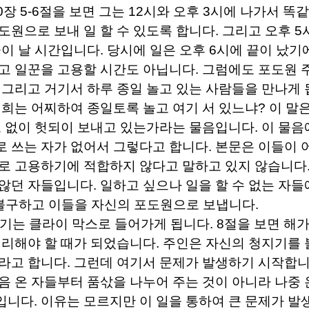
0
장
5-6
절을 보면 그는
12
시와 오후
3
시에 나가서 똑같
도원으로 보내 일 할 수 있도록 합니다
.
그리고 오후
5
끝이 날 시간입니다
.
당시에 일은 오후
6
시에 끝이 났기
고 일꾼을 고용할 시간도 아닙니다
.
그럼에도 포도원 
.
그리고 거기서 하루 종일 놀고 있는 사람들을 만나게
희는 어찌하여 종일토록 놀고 여기 서 있느냐
?
이 말
모 없이 헛되이 보내고 있는가라는 물음입니다
.
이 물음
 쓰는 자가 없어서 그렇다고 합니다
.
본문은 이들이 
로 고용하기에 적합하지 않다고 말하고 있지 않습니다
 않던 자들입니다
.
일하고 싶으나 일을 할 수 없는 자들
불구하고 이들을 자신의 포도원으로 보냅니다
.
야기는 클라이 막스로 들어가게 됩니다
. 8
절을 보면 해가
정리해야 할 때가 되었습니다
.
주인은 자신의 청지기를
라고 합니다
.
그런데 여기서 문제가 발생하기 시작합
음 온 자들부터 품삯을 나누어 주는 것이 아니라 나중 
입니다
.
이유는 모르지만 이 일을 통하여 큰 문제가 발