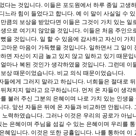
이었다는 것입니다
.
이들은 포도원에서 하루 종일 고생
디느라 힘이 들었다고 합니다
.
예 이 말이 사실일 수 
 만큼의 보상을 받았다면 이들은 그것이 가치 있는 일로
고생으로 여기지 않았을 것입니다
.
이들은 처음 주인으
기뻤을 것입니다
.
일 할 수 있음에 감사하고 자신이 가치
 고마운 마음이 가득했을 것입니다
.
일하면서 그 일이 
하면 자신이 지금 놀고 있지 않고 일하고 있기 때문입
 얼마나 복된 것인가 생각하였을 것입니다
.
그런데 이
 보상 때문이었습니다
.
비교 의식 때문이었습니다
.
자들에게 그러지 말라고 하십니다
.
너희들은 절대로 뒤
 뒤쳐지지 말라고 요구하십니다
.
먼저 온 자들이 생각
나를 불러 주신 그분의 은혜이며 나로 가치 있는 인생을 
니다
.
앞선 자들은 뒤에 온 자들과 비교하면 안됩니다
.
이 노력하였습니다
.
그러나 이것은 우리의 공로가 아닙
있는 은혜이며 주님을 섬길 수 있는 은혜이며 우리를 
 은혜입니다
.
이것은 또한 긍휼입니다
.
나를 통하여 이 