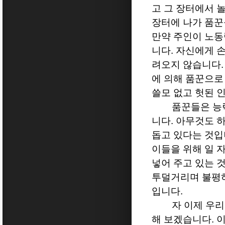
고 그 장터에서 
장터에 나가 품
만약 주인이 노
니다
.
자신에게 
려오지 않습니다
에 의해 품꾼으로
쓸모 없고 헛된 
품꾼들은 능
니다
.
아무것도 하
돕고 있다는 것
이들을 위해 일 
넣어 주고 있는 
투덜거리며 불평하
입니다
.
자 이제 우
해 보겠습니다
.
이