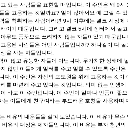
놀고 있는 사람들을 표현할 때입니다
.
이 주인은 왜
9
시
꾼들을 고용하는 것일까요
?
일이 많아서요 예 그럴 수 
동력을 착취하는 사람이라면
9
시 이후에는 결코 시장에 
손해이기 때문입니다
.
그리고 결코
5
시에 장터에서 놀고
.
아무도 품꾼으로 쓰려하지 않는 자들이었기 때문입니
 고용된 사람들은 어떤 사람들입니까
?
하나같이 다 놀
인생을 사는 자들입니다
.
력이 많고 유능한 자들이 아닙니다
.
무가치한 상태에 
지 않던 이들에게 일터를 주고 일할 수 있도록 주인은
입니다
.
이 주인은 자신의 포도원을 위해 고용하는 것이 
자리를 마련해 주고 있다는 것입니다
.
의미 없는 인생에
것이 바로 이 주인입니다
.
이 주인이 얼마나 인품이 좋
는 이들에게 친구여라는 부드러운 호칭을 사용하며 
리는 비유의 내용들을 살펴 보았습니다
.
이 비유가 무슨
 비유의 대상은 제자들입니다
.
이 비유는 부자 청년의