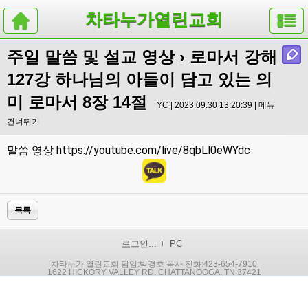
차타누가열린교회
주일 말씀 및 설교 영상
› 로마서 강해
127강 하나님의 아들이 담고 있는 의
미 로마서 8장 14절
YC | 2023.09.30 13:20:39 |
메뉴
건너뛰기
https://youtube.com/live/8qbLl0eWYdc
말씀 영상
목록
로그인...
PC
차타누가 열린교회 담임:박경호 목사 전화:423-654-7910
1622 HICKORY VALLEY RD. CHATTANOOGA, TN 37421