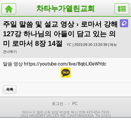
차타누가열린교회
주일 말씀 및 설교 영상
› 로마서 강해
127강 하나님의 아들이 담고 있는 의
미 로마서 8장 14절
YC | 2023.09.30 13:20:39 |
메뉴
건너뛰기
https://youtube.com/live/8qbLl0eWYdc
말씀 영상
목록
로그인...
PC
차타누가 열린교회 담임:박경호 목사 전화:423-654-7910
1622 HICKORY VALLEY RD. CHATTANOOGA, TN 37421