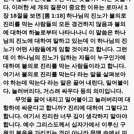
다
.
이러한 세 개의 질문이 중요한 이유는 로마서
1
장
18
절을 보면
[
롬
1:18]
하나님의 진노가 불의로
진리를 막는 사람들의 모든 경건하지 않음과 불의
에 대하여 하늘로부터 나타나나니
이 말씀은 하나
님의 진노에 대하여 말하고 있는데 이 하나님의 진
노가 어떤 사람들에게 임할 것이라고 합니다
.
그런
데 이 하나님의 진노가 임하는 자들이 누구인가에
대하여 불의로 진리를 막는 사람들이라고 합니다
.
여기서 불의로 진리를 막는다 라는 말을 살펴보아
야 하는데 막는다 라는 말은 끌어 내린다
,
밀어붙이
다
,
눌러버리다
,
거스려 싸우다 등의 의미입니다
.
무엇을 끌어 내리고 밀어붙이고 눌러버리며 대
항하여 싸운다고 합니까
?
진리에 대하여 그렇다고
합니다
.
여기서 진리란 너무 깊이 생각하지 말아야
합니다
.
예수 그리스도께서 십자가에서 이루신 구
원의 복음을 가리키는 것이 아니라 문맥 속에서 피