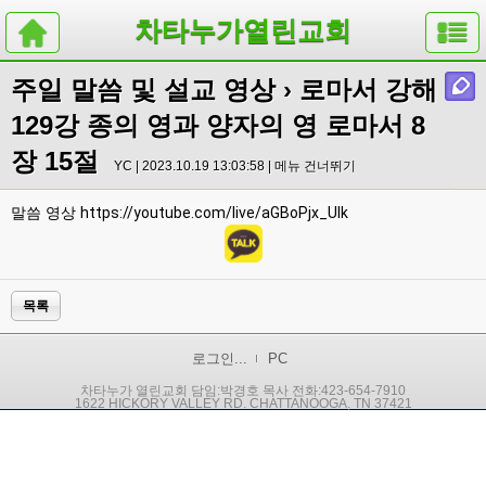
차타누가열린교회
주일 말씀 및 설교 영상
› 로마서 강해
129강 종의 영과 양자의 영 로마서 8
장 15절
YC | 2023.10.19 13:03:58 |
메뉴 건너뛰기
말씀 영상
https://youtube.com/live/aGBoPjx_UIk
목록
로그인...
PC
차타누가 열린교회 담임:박경호 목사 전화:423-654-7910
1622 HICKORY VALLEY RD. CHATTANOOGA, TN 37421