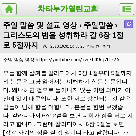
차타누가열린교회
주일 말씀 및 설교 영상
›
주일말씀
›
그리스도의 법을 성취하라 갈 6장 1절
로 5절까지
YC | 2023.10.31 10:53:20 |
메뉴 건너뛰기
https://youtube.com/live/LlK5q7ltP2A
주일 말씀 영상
오늘 함께 살펴볼 갈라디아서
6
장
1
절부터
5
절까지
의 본문은 그냥 읽어서는 이해하기 힘든 본문입니
다
.
왜냐하면 겉으로 들어나지 않은 어떤 의미가 이
안에 있기 때문입니다
.
또한 서로 상반되는 것 같은
말들이 난해 함을 더합니다
.
본문을 한번 보겠습니
다
.
갈라디아서
6
장
2
절을 보면 너희가 짐을 서로 지
라고 합니다
.
그런데 갈라디아서
6
장
5
절을 보면
[
각각 자기의 짐을 질 것 임이니 라고 말합니다
.
가