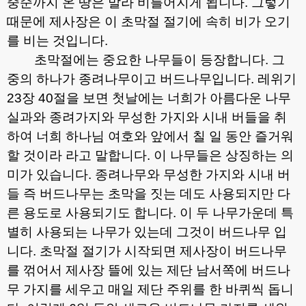
중순까지 온 땅은 말라 비틀어지게 됩니다
.
그렇기
때문에 제사장은 이 초막절 절기에 속히 비가 오기
를 비는 것입니다
.
초막절에는 중요한 나무들이 등장합니다
.
그
중의 하나가 종려나무이고 버드나무입니다
.
레위기
23
장
40
절을 보면 첫날에는 너희가 아름다운 나무
실과와 종려가지와 무성한 가지와 시내 버들을 취
하여 너희 하나님 여호와 앞에서 칠 일 동안 즐거워
할 것이라 라고 말합니다
.
이 나무들은 상징하는 의
미가 있습니다
.
종려나무와 무성한 가지와 시내 버
들 즉 버드나무는 초막을 짓는 데도 사용되지만 다
른 용도로 사용되기도 합니다
.
이 두 나무가운데 특
별히 사용되는 나무가 있는데 그것이 버드나무 입
니다
.
초막절 절기가 시작되면 제사장이 버드나무
를 꺾어서 제사장 뜰에 있는 제단 남서쪽에 버드나
무 가지를 세우고 매일 제단 주위를 한 바퀴씩 돕니