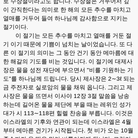
로 수장절이라고도 합니다
.
수장절은 거두어서 깊
이 간직한다는 의미로 한 해의 모든 추수를 마치고
열매를 거두어 들여 하나님께 감사함으로 지키는
절기이다
.
이 절기는 모든 추수를 마치고 열매를 거둔 절
기 이기 때문에 기쁨이 넘치는 날이었습니다
.
또 다
른 이 절기의 의미는 그 동안 건기 동안 메마름에 대
한 해갈의 기도를 비는 것입니다
.
이 절기에 대제사
장은 물을 성전 재단에 부으면서
"
비를 기원하는 기
도
"
를 하나님께 드립니다
.
당시 제사장은
2∼3ℓ
되는
금 주전자로 실로암의 물을 채워 옵니다
.
그리고 제
사장은 물을 뜨면서 이사야
12
장
3
절 말씀을 낭송
하는데 길어온 물을 제단에 부을 때는 레위인 성가
대가 시
113∼118
편 힐렐 찬송을 부릅니다
.
이것은
이스라엘의 기후와 연관이 되는데 이스라엘은
4
월
부터 메마른 건기가 시작됩니다
.
첫 비가 오는
10
월