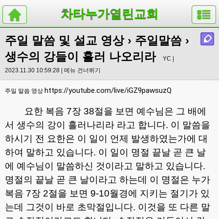
차타누가열린교회
주일 말씀 및 설교 영상
›
주일말씀
›
생수의 강들이 흘러 나오리라
YC |
2023.11.30 10:59:28 |
메뉴 건너뛰기
https://youtube.com/live/iGZ9pawsuzQ
주일 말씀 영상
요한 복음
7
장
38
절을 보면 예수님은 그 배에
서 생수의 강이 흘러나리라 라고 합니다
.
이 말씀을
하시기 전 요한은 이 일이 언제 발생하였는가에 대
하여 말하고 있습니다
.
이 일이 명절 끝날 곧 큰 날
에 예수님이 말씀하신 것이라고 말하고 있습니다
.
명절의 끝날 곧 큰 날이라고 하는데 이 명절은 누가
복음
7
장
2
절을 보면
9-10
월경에 지키는 절기가 있
는데 그것이 바로 초막절입니다
.
이것을 또 다른 말