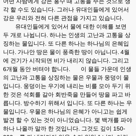
어떤 사람에게 강은 홍수 때 고통을 주는 것으로 생
각 할 수도 있습니다
.
그러나 유대인들에게 있어서
강은 우리와 전혀 다른 관점을 가지고 있습니다
.
유대인들에게 있어서 물에 대한 이해를 보면
두 개로 나뉩니다
.
하나는 인생의 고난과 고통을 상
징하는 물입니다
.
또 다른 하나는 하나님의 은혜입
니다
.
가나안 땅은 물이 풍족한 땅이 아닙니다
. 4
월
에 건기가 시작되면 비가 내리지 않습니다
.
그리고
6
개월 동안 버텨야 합니다
.
이 물들 가운데 인생
의 고난과 고통을 상징하는 물은 우물과 웅덩이 물
입니다
.
웅덩이는 우기에 내리는 비를 모아 두기 위
한 것은 석회를 갈아 회반죽을 만들어 땅을 파고 바
릅니다
.
방수하기 위해서 입니다
.
또 다른 하나는 우
물입니다
.
우물은 하나님의 은혜가 아니고는 쉽게
발견 할 수 있는 것이 아니었습니다
.
몇 백개를 파야
하나 나올까 말까 한 것입니다
.
그것도 깊이
150-