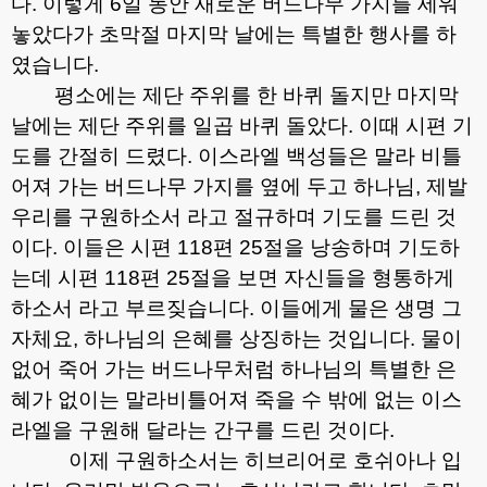
다
.
이렇게
6
일 동안 새로운 버드나무 가지를 세워
놓았다가 초막절 마지막 날에는 특별한 행사를 하
였습니다
.
평소에는 제단 주위를 한 바퀴 돌지만 마지막
날에는 제단 주위를 일곱 바퀴 돌았다
.
이때 시편 기
도를 간절히 드렸다
.
이스라엘 백성들은 말라 비틀
어져 가는 버드나무 가지를 옆에 두고 하나님
,
제발
우리를 구원하소서 라고 절규하며 기도를 드린 것
이다
.
이들은 시편
118
편
25
절을 낭송하며 기도하
는데 시편
118
편
25
절을 보면 자신들을 형통하게
하소서 라고 부르짖습니다
.
이들에게 물은 생명 그
자체요
,
하나님의 은혜를 상징하는 것입니다
.
물이
없어 죽어 가는 버드나무처럼 하나님의 특별한 은
혜가 없이는 말라비틀어져 죽을 수 밖에 없는 이스
라엘을 구원해 달라는 간구를 드린 것이다
.
이제 구원하소서는 히브리어로 호쉬아나 입