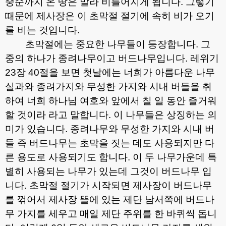
중순까지 온 땅은 말라 비틀어지게 됩니다
.
그렇기
때문에 제사장은 이 초막절 절기에 속히 비가 오기
를 비는 것입니다
.
초막절에는 중요한 나무들이 등장합니다
.
그
중의 하나가 종려나무이고 버드나무입니다
.
레위기
23
장
40
절을 보면 첫날에는 너희가 아름다운 나무
실과와 종려가지와 무성한 가지와 시내 버들을 취
하여 너희 하나님 여호와 앞에서 칠 일 동안 즐거워
할 것이라 라고 말합니다
.
이 나무들은 상징하는 의
미가 있습니다
.
종려나무와 무성한 가지와 시내 버
들 즉 버드나무는 초막을 짓는 데도 사용되지만 다
른 용도로 사용되기도 합니다
.
이 두 나무가운데 특
별히 사용되는 나무가 있는데 그것이 버드나무 입
니다
.
초막절 절기가 시작되면 제사장이 버드나무
를 꺾어서 제사장 뜰에 있는 제단 남서쪽에 버드나
무 가지를 세우고 매일 제단 주위를 한 바퀴씩 돕니