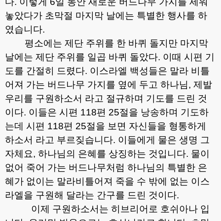
다
.
이렇게
6
일 동안 새로운 버드나무 가지를 세워
놓았다가 초막절 마지막 날에는 특별한 행사를 하
였습니다
.
평소에는 제단 주위를 한 바퀴 돌지만 마지막
날에는 제단 주위를 일곱 바퀴 돌았다
.
이때 시편 기
도를 간절히 드렸다
.
이스라엘 백성들은 말라 비틀
어져 가는 버드나무 가지를 옆에 두고 하나님
,
제발
우리를 구원하소서 라고 절규하며 기도를 드린 것
이다
.
이들은 시편
118
편
25
절을 낭송하며 기도하
는데 시편
118
편
25
절을 보면 자신들을 형통하게
하소서 라고 부르짖습니다
.
이들에게 물은 생명 그
자체요
,
하나님의 은혜를 상징하는 것입니다
.
물이
없어 죽어 가는 버드나무처럼 하나님의 특별한 은
혜가 없이는 말라비틀어져 죽을 수 밖에 없는 이스
라엘을 구원해 달라는 간구를 드린 것이다
.
이제 구원하소서는 히브리어로 호쉬아나 입