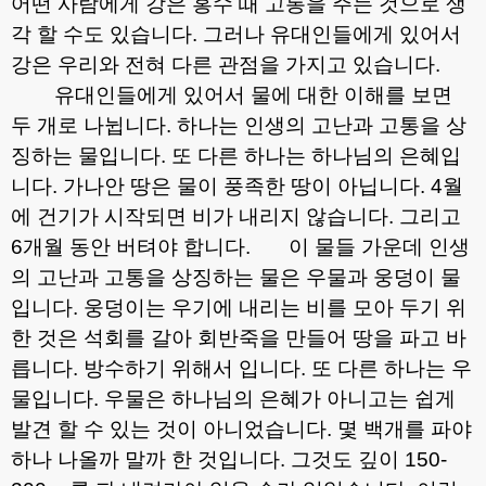
어떤 사람에게 강은 홍수 때 고통을 주는 것으로 생
각 할 수도 있습니다
.
그러나 유대인들에게 있어서
강은 우리와 전혀 다른 관점을 가지고 있습니다
.
유대인들에게 있어서 물에 대한 이해를 보면
두 개로 나뉩니다
.
하나는 인생의 고난과 고통을 상
징하는 물입니다
.
또 다른 하나는 하나님의 은혜입
니다
.
가나안 땅은 물이 풍족한 땅이 아닙니다
. 4
월
에 건기가 시작되면 비가 내리지 않습니다
.
그리고
6
개월 동안 버텨야 합니다
.
이 물들 가운데 인생
의 고난과 고통을 상징하는 물은 우물과 웅덩이 물
입니다
.
웅덩이는 우기에 내리는 비를 모아 두기 위
한 것은 석회를 갈아 회반죽을 만들어 땅을 파고 바
릅니다
.
방수하기 위해서 입니다
.
또 다른 하나는 우
물입니다
.
우물은 하나님의 은혜가 아니고는 쉽게
발견 할 수 있는 것이 아니었습니다
.
몇 백개를 파야
하나 나올까 말까 한 것입니다
.
그것도 깊이
150-