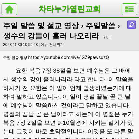
차타누가열린교회
주일 말씀 및 설교 영상
›
주일말씀
›
생수의 강들이 흘러 나오리라
YC |
2023.11.30 10:59:28 |
메뉴 건너뛰기
https://youtube.com/live/iGZ9pawsuzQ
주일 말씀 영상
요한 복음
7
장
38
절을 보면 예수님은 그 배에
서 생수의 강이 흘러나리라 라고 합니다
.
이 말씀을
하시기 전 요한은 이 일이 언제 발생하였는가에 대
하여 말하고 있습니다
.
이 일이 명절 끝날 곧 큰 날
에 예수님이 말씀하신 것이라고 말하고 있습니다
.
명절의 끝날 곧 큰 날이라고 하는데 이 명절은 누가
복음
7
장
2
절을 보면
9-10
월경에 지키는 절기가 있
는데 그것이 바로 초막절입니다
.
이것을 또 다른 말