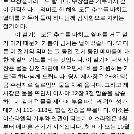
로 수장절이라고도 합니다
.
수장절은 거두어서 깊
이 간직한다는 의미로 한 해의 모든 추수를 마치고
열매를 거두어 들여 하나님께 감사함으로 지키는
절기이다
.
이 절기는 모든 추수를 마치고 열매를 거둔 절
기 이기 때문에 기쁨이 넘치는 날이었습니다
.
또 다
른 이 절기의 의미는 그 동안 건기 동안 메마름에 대
한 해갈의 기도를 비는 것입니다
.
이 절기에 대제사
장은 물을 성전 재단에 부으면서
"
비를 기원하는 기
도
"
를 하나님께 드립니다
.
당시 제사장은
2∼3ℓ
되는
금 주전자로 실로암의 물을 채워 옵니다
.
그리고 제
사장은 물을 뜨면서 이사야
12
장
3
절 말씀을 낭송
하는데 길어온 물을 제단에 부을 때는 레위인 성가
대가 시
113∼118
편 힐렐 찬송을 부릅니다
.
이것은
이스라엘의 기후와 연관이 되는데 이스라엘은
4
월
부터 메마른 건기가 시작됩니다
.
첫 비가 오는
10
월