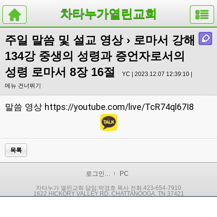
차타누가열린교회
주일 말씀 및 설교 영상
› 로마서 강해
134강 중생의 성령과 증언자로서의
성령 로마서 8장 16절
YC | 2023.12.07 12:39:10 |
메뉴 건너뛰기
https://youtube.com/live/TcR74ql67I8
말씀 영상
목록
로그인...
PC
차타누가 열린교회 담임:박경호 목사 전화:423-654-7910
1622 HICKORY VALLEY RD. CHATTANOOGA, TN 37421