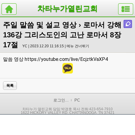
차타누가열린교회
주일 말씀 및 설교 영상
› 로마서 강해
136강 그리스도인의 고난 로마서 8장
17절
YC | 2023.12.20 11:16:15 |
메뉴 건너뛰기
https://youtube.com/live/EcjztkVaXP4
말씀 영상
목록
로그인...
PC
차타누가 열린교회 담임:박경호 목사 전화:423-654-7910
1622 HICKORY VALLEY RD. CHATTANOOGA, TN 37421