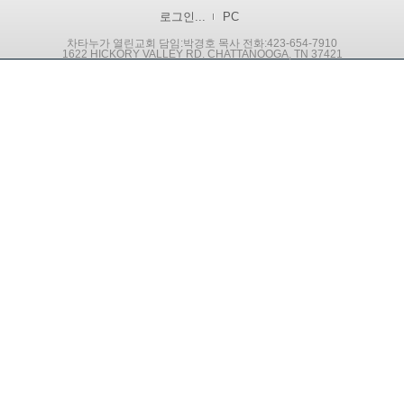
로그인...
PC
차타누가 열린교회 담임:박경호 목사 전화:423-654-7910
1622 HICKORY VALLEY RD. CHATTANOOGA, TN 37421