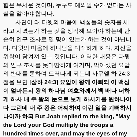
힘은 무서운 것이며
,
누구도 예외일 수가 없다는 사
실을 알아야 합니다
.
사단이 왜 다윗의 마음에 백성들의 숫자를 세
라고 시켰는가 하는 것을 생각해 보아야 하는데 단
순히 인구 조사로 몇 명이 있는가 하는 것이 아닙니
다
.
다윗의 마음에 하나님을 대적하게 하며
,
자신을
위함이 담겨져 있는 것입니다
.
이러한 내용은 다윗
의 인구 조사를 못마땅하게 여기며
,
막아섰던 요압
의 반대를 통하여 드러나게 되는데 사무엘 하
24:3
절을 보면
[
삼하
24:3]
요압이 왕께 아뢰되 이 백성
이 얼마든지 왕의 하나님 여호와께서 백 배나 더하
게 하사 내 주 왕의 눈으로 보게 하시기를 원하나이
다 그런데 내 주 왕은 어찌하여 이런 일을 기뻐하시
나이까 하되
But Joab replied to the king, "May
the Lord your God multiply the troops a
hundred times over, and may the eyes of my