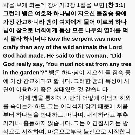
략을 보게 되는데 창세기
3
장
1
절을 보면
[
창
3:1]
그런데 뱀은 여호와 하나님이 지으신 들짐승 중에
가장 간교하니라 뱀이 여자에게 물어 이르되 하나
님이 참으로 너희에게 동산 모든 나무의 열매를 먹
지 말라 하시더냐
Now the serpent was more
crafty than any of the wild animals the Lord
God had made. He said to the woman, "Did
God really say, 'You must not eat from any tree
in the garden'?"
뱀은 하나님이 지으신 들 짐승 중
에 가장 간교하다고 합니다
.
그러한 뱀의 특성이 사
단이 이용하기 좋은 상태였던 것 같습니다
.
이제 뱀을 통하여 사단이 어떻게 아담과 하와
를 속이는가 하면 그는 어리석지 않기 때문에 처음
부터 하나님을 반대하고
,
떠나며
,
대적하라고 부추
기거나
,
충동하지 않습니다
.
그는 이간질시키는 방
식으로 시작하며
,
마음으로부터 불신으로 시작합니