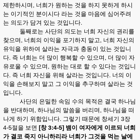
제한하시며
,
너희가 원하는 것을 하지 못하게 하시
는 이기적인 분이시다 라는 것을 마음에 심어주려
는 의도가 담겨 있는 것입니다
.
둘째로는 사단의 의도는 너희 자신의 권리를
찾으며
,
너희의 이익을 포기하지 말고
,
너희 자신의
유익을 위하여 살라는 자극과 충동이 있는 것입니
다
.
즉 너희는 더 많이 행복할 수 있으며
,
더 많이 자
유로울 수 있으며
,
원하는 대로 할 수 있다는 것입니
다
.
즉 너희 자신을 위해 살라는 것입니다
.
너의 이
익을 손해보지 말고 그 이익을 추구하며 살라는 것
입니다
.
사단의 은밀한 속임 수의 목적은 결국 하나님
을 반대하며
,
하나님의 말씀을 버리며
,
하나님을 떠
나게 하기 위함입니다
.
그렇기 때문에 창세기
3
장
4-5
절을 보면
[
창
3:4-5]
뱀이 여자에게 이르되 너희
가 결코 죽지 아니하리라 너희가 그것을 먹는 날에