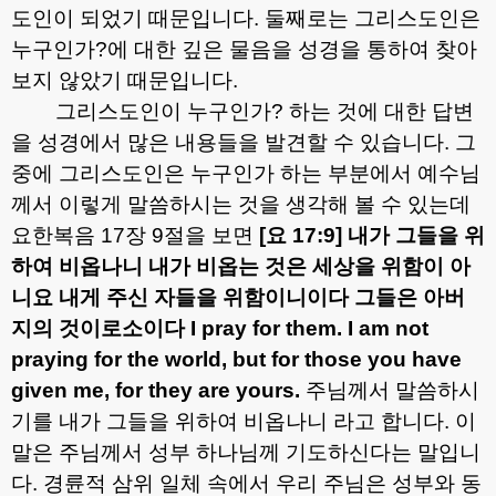
도인이 되었기 때문입니다
.
둘째로는 그리스도인은
누구인가
?
에 대한 깊은 물음을 성경을 통하여 찾아
보지 않았기 때문입니다
.
그리스도인이 누구인가
?
하는 것에 대한 답변
을 성경에서 많은 내용들을 발견할 수 있습니다
.
그
중에 그리스도인은 누구인가 하는 부분에서 예수님
께서 이렇게 말씀하시는 것을 생각해 볼 수 있는데
요한복음
17
장
9
절을 보면
[
요
17:9]
내가 그들을 위
하여 비옵나니 내가 비옵는 것은 세상을 위함이 아
니요 내게 주신 자들을 위함이니이다 그들은 아버
지의 것이로소이다
I pray for them. I am not
praying for the world, but for those you have
given me, for they are yours.
주님께서 말씀하시
기를 내가 그들을 위하여 비옵나니 라고 합니다
.
이
말은 주님께서 성부 하나님께 기도하신다는 말입니
다
.
경륜적 삼위 일체 속에서 우리 주님은 성부와 동