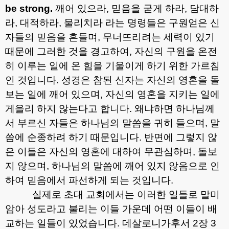
be strong.
깨어 있으라
,
믿음을 굳게 하라
,
담대하
라
,
대적하라
,
물리치라 라는 명령들은 구원얻은 신
자들의 믿음을 흔들며
,
무너뜨리려는 세력이 있기
때문에 그러한 것을 경고하여
,
자신의 구원을 온전
히 이루는 일에 온 힘을 기울이게 하기 위한 가르침
인 것입니다
.
성경은 참된 신자는 자신의 영혼을 돌
보는 일에 깨어 있으며
,
자신의 영혼을 지키는 일에
게을리 하지 않는다고 합니다
.
왜냐하면 하나님께
서 부르신 자들은 하나님의 말씀을 귀히 들으며
,
말
씀에 순종하려 하기 때문입니다
.
반면에 그렇지 않
은 이들은 자신의 영혼에 대하여 무관심하며
,
돌보
지 않으며
,
하나님의 말씀에 깨어 있지 않음으로 인
하여 믿음에서 파선하게 되는 것입니다
.
실제로 초대 교회에서는 이러한 일들로 말미
암아 성도라고 불리는 이들 가운데 어떤 이들이 배
교하는 일들이 있었습니다
.
데살로니가후서
2
장
3