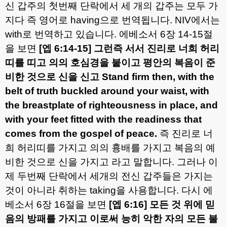
신 갑주의 첫번째 단락에서 세 개의 갑주는 모두 가
지다 즉 영어로
having
으로 번역됩니다
. NIV
에서는
with
로 번역하고 있습니다
.
에베소서
6
장
14-15
절
을 보면
[
엡
6:14-15]
그런즉 서서 진리로 너희 허리
띠를 띠고 의의 호심경을 붙이고 평안의 복음이 준
비한 것으로 신을 신고
Stand firm then, with the
belt of truth buckled around your waist, with
the breastplate of righteousness in place, and
with your feet fitted with the readiness that
comes from the gospel of peace.
즉 진리로 너
희 허리띠를 가지고 의의 흉배를 가지고 복음의 예
비한 것으로 신을 가지고 라고 말합니다
.
그러나 이
제 두번째 단락에서 세개의 전신 갑주들은 가지는
것이 아니라 취하는
taking
을 사용합니다
.
다시 에
베소서
6
장
16
절을 보면
[
엡
6:16]
모든 것 위에 믿
음의 방패를 가지고 이로써 능히 악한 자의 모든 불