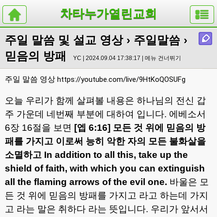
차타누가열린교회
주일 말씀 및 설교 영상
›
주일말씀
›
믿음의 방패
YC | 2024.09.04 17:38:17 |
메뉴 건너뛰기
주일 말씀 영상
https://youtube.com/live/9HtKoQOSUFg
오늘 우리가 함께 살펴볼 내용은 하나님의 전신 갑
주 가운데 네번째 부분에 대하여 입니다
.
에베소서
6
장
16
절을 보면
[
엡
6:16]
모든 것 위에 믿음의 방
패를 가지고 이로써 능히 악한 자의 모든 불화살을
소멸하고
In addition to all this, take up the
shield of faith, with which you can extinguish
all the flaming arrows of the evil one.
바울은 모
든 것 위에 믿음의 방패를 가지고 라고 하는데 가지
고 라는 말은 취하다 라는 뜻입니다
.
우리가 앞서서