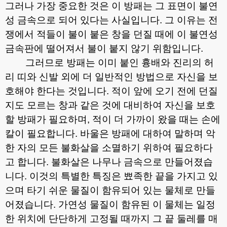
그러나 가장 중요한 것은 이 방패는 그 표면이 불연
성 금속으로 되어 있다는 사실입니다
.
그 이유는 전
쟁에서 적들이 불이 붙은 창을 던질 때에 이 불연성
금속판에 떨어져서 불이 붙지 않기 위함입니다
.
그러므로 방패는 이미 붙인 흉배와 진리의 허
리 띠와 신발 외에 더 일반적인 방법으로 자신을 보
호해야 한다는 것입니다
.
적이 앞에 오기 전에 던질
지도 모르는 창과 같은 것에 대비하여 자신을 보호
할 방패가 필요하며
,
적이 더 가까이 왔을 때는 손에
칼이 필요합니다
.
바울은 방패에 대하여 말하며 악
한 자의 모든 불화살을 소멸하기 위하여 필요하다
고 합니다
.
불화살은 나무나 금속으로 만들어졌습
니다
.
이것의 특별한 특징은 뾰족한 끝을 가지고 있
으며 타기 쉬운 물질이 함유되어 있는 물체로 만들
어졌습니다
.
가연성 물질이 함유된 이 물체는 일정
한 위치에 단단하게 고정될 때까지 그 끝 둘레를 매