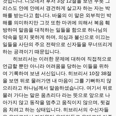
것입니다
.
디모데서 후서
3
장
12
절을 보면 무릇 그
리스도 안에 안에서 경건하게 살고자 하는 자는 박
해를 받는다고 합니다
.
바울의 이 말은 외부적인 박
해를 의미하지만 그것 또한 마귀에 의해서 복음 훼
방하며 말씀을 대적하는 일들을 함으로 하나님의
약속을 믿지 못하게 하며
,
의심과 불신으로 이끄는
일들을 사단의 주요 전략으로 신자들을 무너뜨리게
하는 공격이기 때문입니다
.
히브리서는 이러한 문제에 대하여 직접적으로
언급할 뿐만 아니라 어려움을 당하는 이들을 위하
여 기록하여 보낸 서신입니다
.
히브리서
10
장
38
절
을 보면 뒤로 물러가면 내 마음이 그를 기뻐하지 않
으리라고 하나님께서 말씀하셨습니다
.
여기서 뒤로
물러 가다는 말은 움츠리다 라는 뜻으로 앞으로 나
아가지 않고 동작을 멈추고 움직이지 않으며
,
뒷걸
음 치려고 하는 상태입니다
.
히브리서의 수신자들