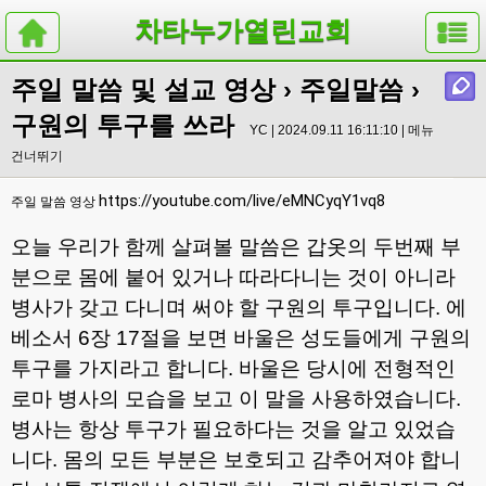
차타누가열린교회
주일 말씀 및 설교 영상
›
주일말씀
›
구원의 투구를 쓰라
YC | 2024.09.11 16:11:10 |
메뉴
건너뛰기
https://youtube.com/live/eMNCyqY1vq8
주일 말씀 영상
오늘 우리가 함께 살펴볼 말씀은 갑옷의 두번째 부
분으로 몸에 붙어 있거나 따라다니는 것이 아니라
병사가 갖고 다니며 써야 할 구원의 투구입니다
.
에
베소서
6
장
17
절을 보면 바울은 성도들에게 구원의
투구를 가지라고 합니다
.
바울은 당시에 전형적인
로마 병사의 모습을 보고 이 말을 사용하였습니다
.
병사는 항상 투구가 필요하다는 것을 알고 있었습
니다
.
몸의 모든 부분은 보호되고 감추어져야 합니