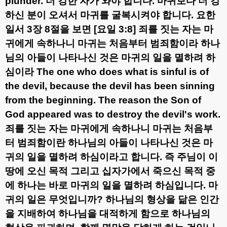
plunder.
더 강한 자가 와야 합니다
.
마귀보다 더 강
하신 분이 오셔서 마귀를 굴복시켜야 합니다
.
요한
일서
3
장
8
절을 보면
[
요일
3:8]
죄를 짓는 자는 마
귀에게 속하나니 마귀는 처음부터 범죄함이라 하나
님의 아들이 나타나신 것은 마귀의 일을 멸하려 하
심이라
The one who does what is sinful is of
the devil, because the devil has been sinning
from the beginning. The reason the Son of
God appeared was to destroy the devil's work.
죄를 짓는 자는 마귀에게 속하나니 마귀는 처음부
터 범죄함이란 하나님의 아들이 나타나신 것은 마
귀의 일을 멸하려 하심이라고 합니다
.
즉 주님이 이
땅에 오신 목적 그리고 십자가에서 죽으신 목적 중
에 하나는 바로 마귀의 일을 멸하려 하심입니다
.
마
귀의 일은 무엇입니까
?
하나님의 형상을 닮은 인간
을 지배하여 하나님을 대적하게 함으로 하나님의