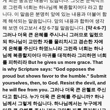
게 되는 중요한 내용이 있습니다
.
그것은 문맥적으
로 그런즉 너희는 하나님께 복종할지어다 라고 합
니다
.
이 말씀은 분명히 앞에 있는 내용과 더불어 함
께 해석되는 말씀입니다
.
앞의 내용과 합하여 생각
해 보면 야고보서
4
장
6-7
절 말씀입니다
.
[
약
4:6-7]
그러나 더욱 큰 은혜를 주시나니 그러므로 일렀으
되 하나님이 교만한 자를 물리치시고 겸손한 자에
게 은혜를 주신다 하였느니라 그런즉 너희는 하나
님께 복종할지어다 마귀를 대적하라 그리하면 너희
를 피하리라
But he gives us more grace. That
is why Scripture says: "God opposes the
proud but shows favor to the humble." Submit
yourselves, then, to God. Resist the devil, and
he will flee from you.
그러나 더욱 큰 은혤르 주신
다고 합니다
.
누가 더욱 큰 은혜를 주십니까
?
하나
님께서 그렇게 하십니다
.
하나님께서는 누구에게