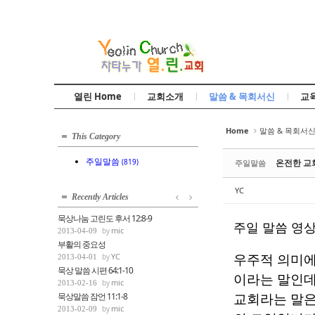
Sketchbook5, 스케치북5
열린 Home
교회소개
말씀 & 목회서신
교
Sketchbook5, 스케치북5
Home
말씀 & 목회서
This Category
주일말씀
(819)
온전한 교
주일말씀
YC
Recently Articles
묵상나눔 고린도 후서 12:8-9
주일 말씀 영
mic
2013-04-09
부활의 중요성
우주적 의미에
YC
2013-04-01
묵상 말씀 시편 64:1-10
이라는 말인데
mic
2013-02-16
교회라는 말은
묵상말씀 잠언 11:1-8
mic
2013-02-09