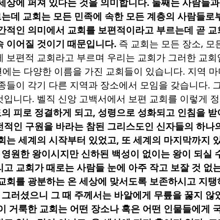
 세상에 퍼져 있다는 것을 의미합니다
.
둘째는 사람들과
는데 교회는 모든 민족에 속한 모든 계층의 사람들로
간적인 의미에서 교회를 보편적이라고 부르는데 곧 교
속 이어질 것이기 때문입니다
.
즉 교회는 모든 장소
,
모
에 보편적 교회라고 부르며 우리는 교회가 그러한 교회
변에는 다양한 이름을 가진 교회들이 있습니다
.
지역 마
종들이 각기 다른 지역과 장소에서 모임을 갖습니다
.
것입니다
.
벨직 신앙 고백서에서 보편 교회를 이렇게 
의 피로 정결하게 되고
,
성령으로 성화되고 인침을 받
전적인 구원을 바라는 참된 그리스도인 신자들의 하나
회는 세계의 시작부터 있었고
,
또 세계의 마지막까지 
영원한 왕이시지만 신하된 백성이 없이는 왕이 되실 
고 교회가 때로는 사람들 눈에 아주 작고 보잘 것 없
 교회를 광분하는 온 세상에 맞서도록 보존하시고 지
그러셨으니 그 때 주께서는 바알에게 무릎을 꿇지 않
이 거룩한 교회는 어떤 장소나 혹은 어떤 인물들에게 