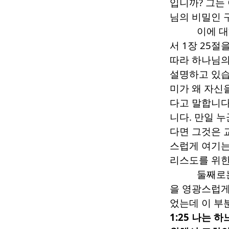
입니까
?
그는
님의 비밀인 
이에 
서
1
장
25
절을
따라 하나님의
설명하고 있
미가 왜 자신
다고 말합니
니다
.
만일 누
다면 그것은 
스럽게 여기는
리스도를 위
둘째로는
을 영광스럽게
었는데 이 부
1:25
나는 하