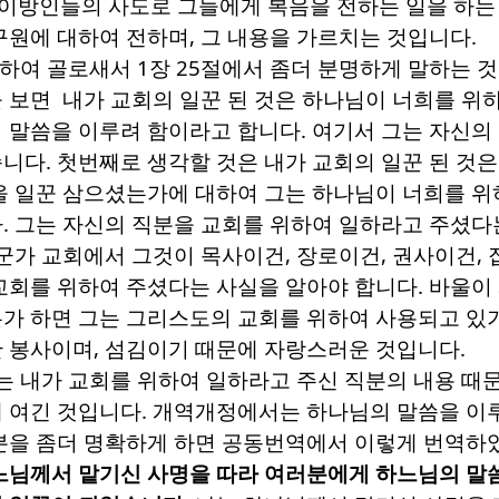
 이방인들의 사도로 그들에게 복음을 전하는 일을 하는
구원에 대하여 전하며
,
그 내용을 가르치는 것입니다
.
대하여 골로새서
1
장
25
절에서 좀더 분명하게 말하는 것
 보면 내가 교회의 일꾼 된 것은 하나님이 너희를 위
 말씀을 이루려 함이라고 합니다
.
여기서 그는 자신의
습니다
.
첫번째로 생각할 것은 내가 교회의 일꾼 된 것은 
을 일꾼 삼으셨는가에 대하여 그는 하나님이 너희를 위
다
.
그는 자신의 직분을 교회를 위하여 일하라고 주셨다
군가 교회에서 그것이 목사이건
,
장로이건
,
권사이건
,
교회를 위하여 주셨다는 사실을 알아야 합니다
.
바울이 
가 하면 그는 그리스도의 교회를 위하여 사용되고 있
한 봉사이며
,
섬김이기 때문에 자랑스러운 것입니다
.
 내가 교회를 위하여 일하라고 주신 직분의 내용 때
 여긴 것입니다
.
개역개정에서는 하나님의 말씀을 이
분을 좀더 명확하게 하면 공동번역에서 이렇게 번역
느님께서 맡기신 사명을 따라 여러분에게 하느님의 말