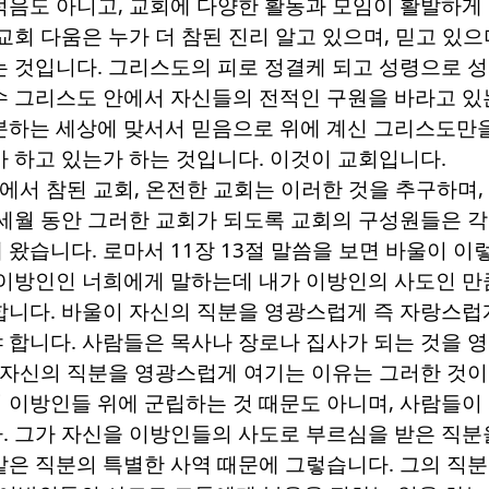
적음도 아니고
,
교회에 다양한 활동과 모임이 활발하게
교회 다움은 누가 더 참된 진리 알고 있으며
,
믿고 있으
는 것입니다
.
그리스도의 피로 정결케 되고 성령으로 
수 그리스도 안에서 자신들의 전적인 구원을 바라고 있
분하는 세상에 맞서서 믿음으로 위에 계신 그리스도만
가 하고 있는가 하는 것입니다
.
이것이 교회입니다
.
에서 참된 교회
,
온전한 교회는 이러한 것을 추구하며
세월 동안 그러한 교회가 되도록 교회의 구성원들은 
해 왔습니다
.
로마서
11
장
13
절 말씀을 보면 바울이 이
이방인인 너희에게 말하는데 내가 이방인의 사도인 만
합니다
.
바울이 자신의 직분을 영광스럽게 즉 자랑스럽
 합니다
.
사람들은 목사나 장로나 집사가 되는 것을 
 자신의 직분을 영광스럽게 여기는 이유는 그러한 것
 이방인들 위에 군립하는 것 때문도 아니며
,
사람들이 
다
.
그가 자신을 이방인들의 사도로 부르심을 받은 직분
맡은 직분의 특별한 사역 때문에 그렇습니다
.
그의 직분