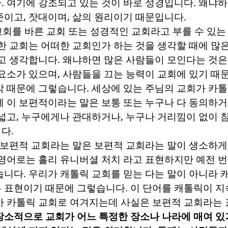
다
.
여기에 강조되고 있는 것이 바로 성경입니다
.
왜냐하
준이고
,
잣대이며
,
삶의 원리이기 때문입니다
.
교회를 바른 교회 또는 성경적인 교회라고 부를 수 있는
한 교회는 어떠한 교회인가 하는 것을 생각할 때에 많
고 생각합니다
.
왜냐하면 많은 사람들이 모인다는 것은
요소가 있으며
,
사람들을 끄는 능력이 교회에 있기 때
각 때문에 그렇습니다
.
세상에 있는 주님의 교회가 카톨
에 이 보편적이라는 말은 보통 또는 누구나 다 동의하
넓고
,
누구에게나 관대하거나
,
누구나 거리낌이 없이 참
니다
.
보편적 교회라는 말은 보편적 교회라는 말이 생소하게
 영어로는 홀리 유니버셜 처치 라고 표현하지만 예전 
습니다
.
우리가 캐톨릭 교회를 믿는 다는 말이 아니라 
 표현이기 때문에 그렇습니다
.
이 단어를 캐톨릭이 지
마 카톨릭 교회로 여겨지는데 사실은 보편적 교회라는
장소적으로 교회가 어느 특정한 장소나 나라에 매여 