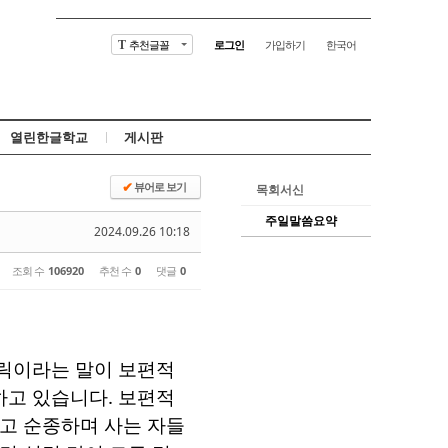
추천글꼴
로그인
가입하기
한국어
T
열린한글학교
게시판
뷰어로 보기
✔
목회서신
주일말씀요약
2024.09.26 10:18
조회 수
106920
추천 수
0
댓글
0
릭이라는 말이 보편적
하고 있습니다
.
보편적
고 순종하며 사는 자들