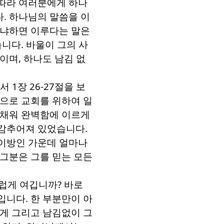
따라 여러분에게 하나
다
.
하나님의 말씀을 이
냐하면 이루다는 말은
습니다
.
바울이 그의 사
것이며
,
하나도 남김 없
새서
1
장
26-27
절을 보
으로 교회를 위하여 일
 채워 완벽함에 이르게
 감추어져 있었습니다
.
이방인 가운데 얼마나
그분은 그를 믿는 모든
스럽게 여깁니까
?
바로
것입니다
.
한 부분만이 아
게 그리고 남김없이 그