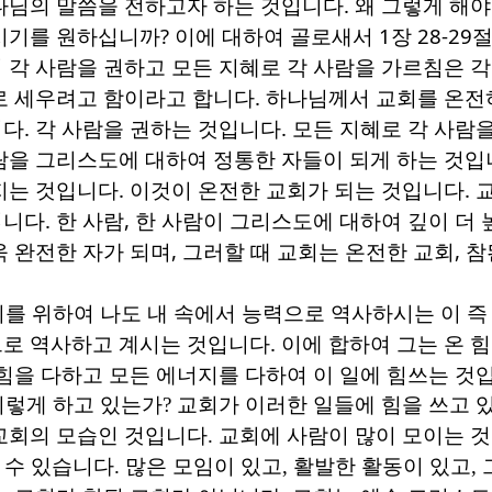
나님의 말씀을 전하고자 하는 것입니다
.
왜 그렇게 해야
시기를 원하십니까
?
이에 대하여 골로새서
1
장
28-29
절
 각 사람을 권하고 모든 지혜로 각 사람을 가르침은 
로 세우려고 함이라고 합니다
.
하나님께서 교회를 온전
니다
.
각 사람을 권하는 것입니다
.
모든 지혜로 각 사람
람을 그리스도에 대하여 정통한 자들이 되게 하는 것
지는 것입니다
.
이것이 온전한 교회가 되는 것입니다
.
입니다
.
한 사람
,
한 사람이 그리스도에 대하여 깊이 더 
욱 완전한 자가 되며
,
그러할 때 교회는 온전한 교회
,
참
이를 위하여 나도 내 속에서 능력으로 역사하시는 이 
로 역사하고 계시는 것입니다
.
이에 합하여 그는 온 
힘을 다하고 모든 에너지를 다하여 이 일에 힘쓰는 것
이렇게 하고 있는가
?
교회가 이러한 일들에 힘을 쓰고 
교회의 모습인 것입니다
.
교회에 사람이 많이 모이는 것
일 수 있습니다
.
많은 모임이 있고
,
활발한 활동이 있고
,