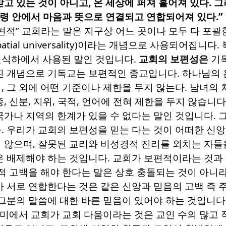
받고 있는 것이 아니고
,
온 세상에 퍼져 흩어져 있다
.
그
성령 안에서 마음과 뜻으로 연결되고 연합되어져 있다
.”
편적
”
교회라는 말은 지구상 어느 곳이나 모두 다 포
patial universality)
이라는 개념으로 사용되어집니다
.
식하에서 사용된 말인 것입니다
.
교회의 보편성은
기독
진 개념으로 기독교는 보편적인 종교입니다
.
하나님의 
며
,
그 외에 어떤 기준이나 제한을 두지 않는다
.
남녀의 
종
,
신분
,
지위
,
국적
,
언어에 전혀 제한을 두지 않습니다
국가나 지역의 한계가 있을 수 없다는 말인 것입니다
.
다
.
우리가 교회의 보편성을 믿는 다는 것이 어떠한 신앙
 않으며
,
잘못된 교리와 비성경적 진리를 외치는 자들
은 배제해야 하는 것입니다
.
교회가 보편적이라는 것과
적 고백을 해야 한다는 말은 상호 충돌되는 것이 아니
 서로 연합한다는 것은 같은 신앙과 믿음의 고백 즉 
그분의 말씀에 대한 바른 믿음이 있어야 하는 것입니다
미에서 교회가 교회 다움이라는 것은 교인 수의 많고