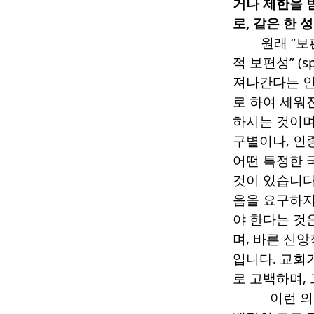
거나 제한을 
로
,
같은 한 
원래
“
보
적 보편성
” (s
져나간다는 인
로 하여 세워
하시는 것이
구별이나
,
인
어떤 특정한 
것이 있습니
음을 요구하지
야 한다는 것
며
,
바른 신앙
입니다
.
교회가
로 고백하며
,
이런 의