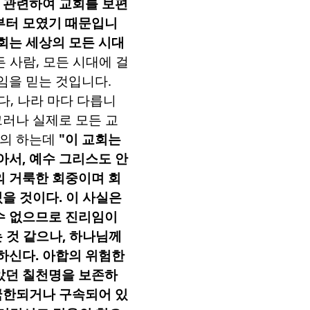
 관련하여 교회를 보편
부터 모였기 때문입니
회는 세상의 모든 시대
든 사람
,
모든 시대에 걸
임을 믿는 것입니다
.
다
,
나라 마다 다릅니
그러나 실제로 모든 교
정의 하는데
"
이 교회는
아서
,
예수 그리스도 안
의 거룩한 회중이며 회
있을 것이다
.
이 사실은
수 없으므로 진리임이
는 것 같으나
,
하나님께
탱하신다
.
아합의 위험한
았던 칠천명을 보존하
국한되거나 구속되어 있