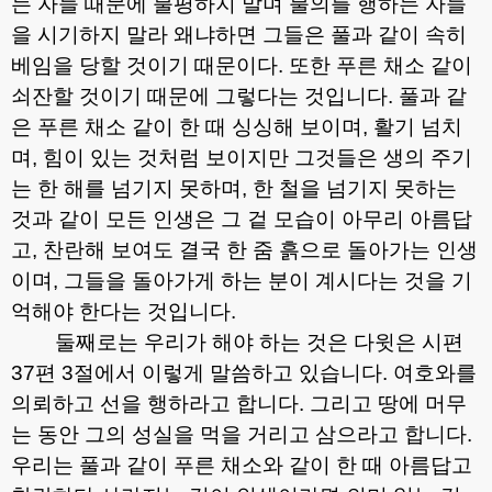
는 자들 때문에 불평하지 말며 불의를 행하는 자들
을 시기하지 말라 왜냐하면 그들은 풀과 같이 속히
베임을 당할 것이기 때문이다
.
또한 푸른 채소 같이
쇠잔할 것이기 때문에 그렇다는 것입니다
.
풀과 같
은 푸른 채소 같이 한 때 싱싱해 보이며
,
활기 넘치
며
,
힘이 있는 것처럼 보이지만 그것들은 생의 주기
는 한 해를 넘기지 못하며
,
한 철을 넘기지 못하는
것과 같이 모든 인생은 그 겉 모습이 아무리 아름답
고
,
찬란해 보여도 결국 한 줌 흙으로 돌아가는 인생
이며
,
그들을 돌아가게 하는 분이 계시다는 것을 기
억해야 한다는 것입니다
.
둘째로는 우리가 해야 하는 것은 다윗은 시편
37
편
3
절에서 이렇게 말씀하고 있습니다
.
여호와를
의뢰하고 선을 행하라고 합니다
.
그리고 땅에 머무
는 동안 그의 성실을 먹을 거리고 삼으라고 합니다
.
우리는 풀과 같이 푸른 채소와 같이 한 때 아름답고