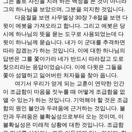
그는 돌로 자신을 치려 하는 백성을 본 것이 아니라
그의 하나님을 보았으며
,
그분을 의지한 것입니다
.
다음절을 보면 사무엘상
30
장
7-8
절을 보면 다
윗이 에봇을 가져오라고 합니다
.
그리고 에봇은 당
시에 하나님의 뜻을 묻는 도구로 사용되었는데 다
윗이 하나님께 묻습니다
.
내가 이 군대를 추격하면
따라 잡겠는가 하는 것입니다
.
이에 대한 하나님의
답변은 그를 쫓아가라 네가 반드시 따라잡고 도로
찾으리라는 응답이었습니다
.
이에 다윗은 그들을
쫓아 섬멸하고 잃어버린 처자들을 찾아 옵니다
.
여기서 우리가 얻게 되는 교훈이 연약한 인간
이 조급함이 마음을 짓누를 때 어떻게 조급함을 없
앨 수 있는가 하는 것입니다
.
기억해야 할 것은 조급
함의 원인 불안과 두려움에 근거하는 것입니다
.
불
안과 두려움은 불확실성으로부터 오는 것이며
,
이
불확실성은 미래적 상황에 대한 것입니다
.
조급함