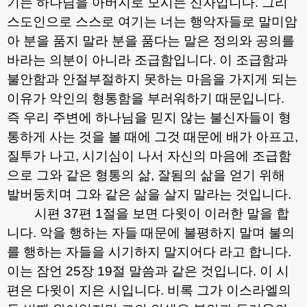
기는 하나님을 아버지로 모시는 신자입니다
.
그리
스도인으로 스스로 여기는 너는 행악자들로 말미암
아 분을 품지 말라 분을 품다는 말은 정의와 공의를
바라는 의분이 아니라 조급함입니다
.
이 조급함과
불안함과 안절부절하지 못하는 마음을 가지게 되는
이유가 악인의 형통함을 부러워하기 때문입니다
.
즉 우리 주변에 하나님을 믿지 않는 불신자들이 형
통하게 사는 것을 볼 때에 그것 때문에 배가 아프고
,
질투가 나고
,
시기심이 나서 자신의 마음에 조급함
으로 그와 같은 형통의 삶
,
잘됨의 삶을 얻기 위해
발버둥치며 그와 같은 삶을 살지 말라는 것입니다
.
시편
37
편
1
절을 보면 다윗이 이러한 말을 합
니다
.
악을 행하는 자들 때문에 불평하지 말며 불의
를 행하는 자들을 시기하지 말지어다 라고 합니다
.
이는 잠언
25
장
19
절 말씀과 같은 것입니다
.
이 시
편은 다윗이 지은 시입니다
.
비록 그가 이스라엘의