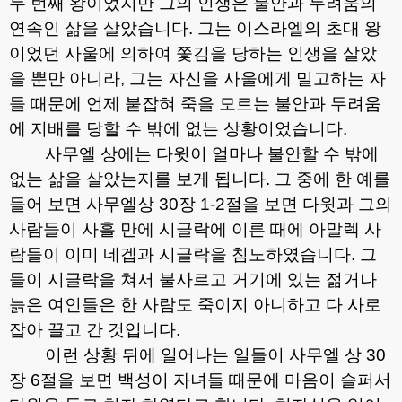
두 번째 왕이었지만 그의 인생은 불안과 두려움의
연속인 삶을 살았습니다
.
그는 이스라엘의 초대 왕
이었던 사울에 의하여 쫓김을 당하는 인생을 살았
을 뿐만 아니라
,
그는 자신을 사울에게 밀고하는 자
들 때문에 언제 붙잡혀 죽을 모르는 불안과 두려움
에 지배를 당할 수 밖에 없는 상황이었습니다
.
사무엘 상에는 다윗이 얼마나 불안할 수 밖에
없는 삶을 살았는지를 보게 됩니다
.
그 중에 한 예를
들어 보면 사무엘상
30
장
1-2
절을 보면 다윗과 그의
사람들이 사흘 만에 시글락에 이른 때에 아말렉 사
람들이 이미 네겝과 시글락을 침노하였습니다
.
그
들이 시글락을 쳐서 불사르고 거기에 있는 젊거나
늙은 여인들은 한 사람도 죽이지 아니하고 다 사로
잡아 끌고 간 것입니다
.
이런 상황 뒤에 일어나는 일들이 사무엘 상
30
장
6
절을 보면 백성이 자녀들 때문에 마음이 슬퍼서