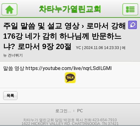
차타누가열린교회
주일 말씀 및 설교 영상
› 로마서 강해
176강 네가 감히 하나님께 반문하느
냐? 로마서 9장 20절
YC | 2024.11.06 14:23:33 |
메
뉴 건너뛰기
https://youtube.com/live/nqrLSdILGMI
말씀 영상
목록
로그인...
PC
차타누가 열린교회 담임:박경호 목사 전화:423-654-7910
1622 HICKORY VALLEY RD. CHATTANOOGA, TN 37421