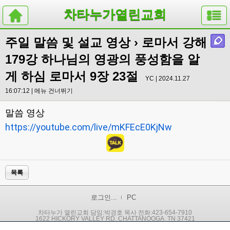
차타누가열린교회
주일 말씀 및 설교 영상
› 로마서 강해
179강 하나님의 영광의 풍성함을 알
게 하심 로마서 9장 23절
YC | 2024.11.27
16:07:12 |
메뉴 건너뛰기
말씀 영상
https://youtube.com/live/mKFEcE0KjNw
목록
로그인...
PC
차타누가 열린교회 담임:박경호 목사 전화:423-654-7910
1622 HICKORY VALLEY RD. CHATTANOOGA, TN 37421