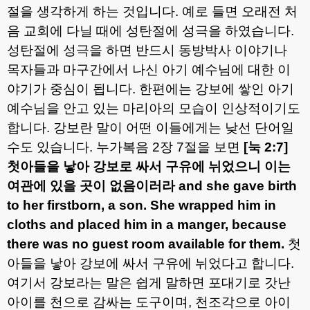
절을 생각하게 하는 것입니다
.
예로 들면 오래전 처
음 교회에 다닐 때에 성탄절에 성극을 하였습니다
.
성탄절에 성극을 하면 반드시 동방박사 이야기나
목자들과 마구간에서 나신 아기 예수님에 대한 이
야기가 중심이 됩니다
.
한편에는 강보에 쌓인 아기
예수님을 안고 있는 마리아의 모습이 인상적이기도
합니다
.
강보란 말이 어떤 이들에게는 낮선 단어일
수도 있습니다
.
누가복음
2
장
7
절을 보면
[
눅
2:7]
첫아들을 낳아 강보로 싸서 구유에 뉘었으니 이는
여관에 있을 곳이 없음이러라
and she gave birth
to her firstborn, a son. She wrapped him in
cloths and placed him in a manger, because
there was no guest room available for them.
첫
아들을 낳아 강보에 싸서 구유에 뉘었다고 합니다
.
여기서 강보라는 말은 쉽게 말하면 포대기로 갓난
아이를 천으로 감싸는 도구이며
,
천조각으로 아이