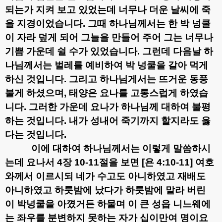
되는가 지켜 보고 있었는데 너무나 더운 날씨에 죽
을 지경이었습니다
.
그때 하나님께서는 한 박 넝쿨
이 자라 덮게 되어 그늘을 만들어 주어 그는 너무나
기쁨 가운데 쉴 수가 있었습니다
.
그런데 다음날 하
나님께서는 벌레를 예비하여 박 넝쿨을 갈아 먹게
하신 것입니다
.
그리고 하나님게서는 뜨거운 동풍
불게 하셨으며
,
태양은 요나를 고통스럽게 하였습
니다
.
그러한 가운데 요나가 하나님께 대하여 불평
하는 것입니다
.
내가 성내어 죽기까지 할지라도 옳
다는 것입니다
.
이에 대하여 하나님께서는 이렇게 말씀하시
는데 요나서
4
장
10-11
절을 보면
[
욘
4:10-11]
여호
와께서 이르시되 네가 수고도 아니하였고 재배도
아니하였고 하룻밤에 났다가 하룻밤에 말라 버린
이 박넝쿨을 아꼈거든 하물며 이 큰 성읍 니느웨에
는 좌우를 분변하지 못하는 자가 십이만여 명이요