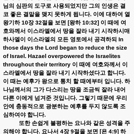
님의 심판의 도구로 사용되었지만 그의 인생은 결
코 좋은 결말을 맺지 못하게 됩니다
.
이에 대하여 열
왕기하
10
장
32
절을 보면
[
왕하
10:32]
이 때에 여
호와께서 이스라엘에서 땅을 잘라 내기 시작하시매
하사엘이 이스라엘의 모든 영토에서 공격하되
In
those days the Lord began to reduce the size
of Israel. Hazael overpowered the Israelites
throughout their territory
이 때에 여호와께서 이
스라엘에서 땅을 잘라 내기 시작하셨다고 합니다
.
이 때는 예후가 왕으로 통치 할 때에부터 입니다
.
하
나님께서의 그가 다스리는 땅을 조금씩 잘라 내어
다른 이에게 넘겨준 것입니다
.
그렇기 때문에 우리
안에 충동적으로 광분하는 예후를 두지 않도록 조
심하여야 합니다
.
또한 손쉽게 불평하는 요나와 같은 성격을 주
의해야 합니다
.
요나서
4
장
9
절을 보면
[
욘
4:9]
하