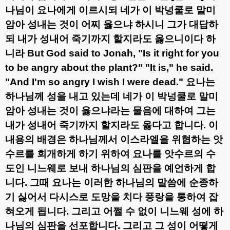
나님이 요나에게 이르시되 네가 이 박넝쿨로 말미
암아 성내는 것이 어찌 옳으냐 하시니 그가 대답하
되 내가 성내어 죽기까지 할지라도 옳으니이다 하
니라
But God said to Jonah, "Is it right for you
to be angry about the plant?" "It is," he said.
"And I'm so angry I wish I were dead."
요나는
하나님께 성을 내고 있는데 네가 이 박넝쿨로 말미
암아 성내는 것이 옳으냐라는 물음에 대하여 그는
내가 성내어 죽기까지 할지라도 옳다고 합니다
.
이
내용의 배경은 하나님께서 이스라엘을 위협하는 앗
수르를 회개하게 하기 위하여 요나를 앗수르의 수
도인 니느웨로 보내 하나님의 심판을 예언하게 합
니다
.
그때 요나는 이러한 하나님의 말씀에 순종하
기 싫어서 다시스로 도망을 치다 풍랑을 통하여 잡
혀오게 됩니다
.
그리고 어쩔 수 없이 니느웨 성에 하
나님의 심판을 선포합니다
.
그리고 그 성이 어떻게