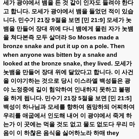
세가 광야에서 뱀을 든 것 같이 인자도 들려야 한다
고 합니다
.
모세가 광야에서 뱀을 들었던 적이 있습
니다
.
민수기
21
장
9
절을 보면
[
민
21:9]
모세가 놋
뱀을 만들어 장대 위에 다니 뱀에게 물린 자가 놋뱀
을 쳐다본즉 모두 살더라
So Moses made a
bronze snake and put it up on a pole. Then
when anyone was bitten by a snake and
looked at the bronze snake, they lived.
모세가
놋뱀을 만들어 장대 위에 달았다고 합니다
.
이 사건
을 이야기하는 것으로 당시 이스라엘 백성들은 광
야 노정중에 길이 험악하여 인내하지 못하고 불평
을 하게 됩니다
.
민수기
21
장
5
절을 보면
[
민
21:5]
백성이 하나님과 모세를 향하여 원망하되 어찌하여
우리를 애굽에서 인도해 내어 이 광야에서 죽게 하
는가 이 곳에는 먹을 것도 없고 물도 없도다 우리 마
음이 이 하찮은 음식을 싫어하노라 하매
they