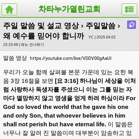
차타누가열린교회
주일 말씀 및 설교 영상
›
주일말씀
›
왜 예수를 믿어야 합니까
YC | 2025.04.02
15:15:49 |
메뉴 건너뛰기
말씀 영상
https://youtube.com/live/VDDV00gAaUI
우리가 오늘 함께 살펴볼 본문 가운데 있는 요한 복
음
3
장
16
절을 보면
[
요
3:16]
하나님이 세상을 이처
럼 사랑하사 독생자를 주셨으니 이는 그를 믿는 자
마다 멸망하지 않고 영생을 얻게 하려 하심이라
For
God so loved the world that he gave his one
and only Son, that whoever believes in him
shall not perish but have eternal life.
이
말씀은
너무나 잘 알려 진 말씀이며 대부분이 암송하고 있