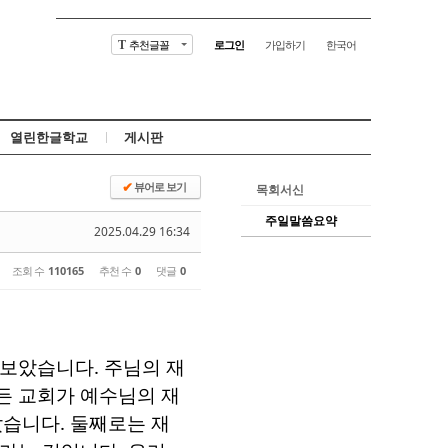
추천글꼴
로그인
가입하기
한국어
T
열린한글학교
게시판
뷰어로 보기
✔
목회서신
주일말씀요약
2025.04.29 16:34
조회 수
110165
추천 수
0
댓글
0
펴보았습니다
.
주님의 재
든 교회가 예수님의 재
았습니다
.
둘째로는 재