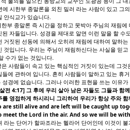
적 물의를 일으킨 동방교의 교주인 노광공 등이 그 
년에 시한부 종말론을 외친 밀러 라는 사람이 있고 그
칠 안식교가 있습니다
.
시한부 종말론 즉 시간을 정하고 못박아 주님의 재림에
짓된 자들입니다
.
성경을 제대로 알면 이런 말을 할 수
런 거짓된 선동에 의해서 오히려 재림에 대하여 말하는
인 것입니다
.
우리는 주님이 재림하신다는 사실을 믿고
 알 수가 없는 것입니다
.
많은 사람들이 속고 있는 핵심적인 거짓이 있는데 그것
일들에 관하여 입니다
.
흔히 사람들이 말하고 있는 휴
 성경에 없습니다
.
그러나 이러한 표현을 쓰는 이유가
살전
4:17]
그 후에 우리 살아 남은 자들도 그들과 함께
주를 영접하게 하시리니 그리하여 우리가 항상 주와 함
 are still alive and are left will be caught up to
o meet the Lord in the air. And so we will be with
려 라는 단어가 할파조라는 헬라어 단어인데 이것이 