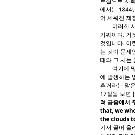
르침으로 사회
에서는
1844
어 세워진 제
이러한 
가짜이며
,
거
것입니다
.
이
는 것이 문제
때와 그 시는
여기에 
에 발생하는 
휴거라는 말은
17
절을 보면
[
려 공중에서 
that, we who
the clouds t
기서 끌어 올