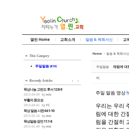
Sketchbook5, 스케치북5
열린 Home
교회소개
말씀 & 목회서신
교
Sketchbook5, 스케치북5
Home
말씀 & 목회서
This Category
주일말씀
(819)
재림에 대
주일말씀
YC
Recently Articles
묵상나눔 고린도 후서 12:8-9
주일 말씀 영상
h
mic
2013-04-09
부활의 중요성
우리는 우리 
YC
2013-04-01
묵상 말씀 시편 64:1-10
림에 대한 간
mic
2013-02-16
림을 간절히 
묵상말씀 잠언 11:1-8
mic
2013-02-09