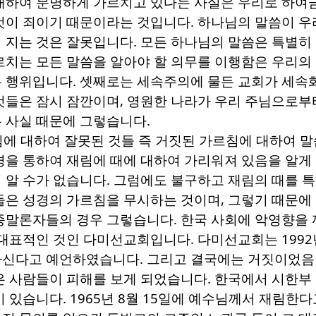
대하여 분명하게 가르치고 있다는 사실은 우리로 하여
것이 죄이기 때문이라는 것입니다
.
하나님의 말씀이 우
 지는 것은 잘못입니다
.
모든 하나님의 말씀은 특별히 
르치는 모든 말씀을 알아야 할 의무를 이행함은 우리의
는 행위입니다
.
셋째로는 세속주의에 물든 교회가 세속
것들은 잠시 잠깐이며
,
영원한 나라가 우리 주님으로부
 사실 때문에 그렇습니다
.
림에 대하여 잘못된 것들 즉 거짓된 가르침에 대하여 
경을 통하여 재림에 때에 대하여 가리워져 있음을 알게
 알 수가 없습니다
.
그럼에도 불구하고 재림의 때를 
들은 성경의 가르침을 무시하는 것이며
,
그렇기 때문에
종말론자들의 경우 그렇습니다
.
한국 사회에 악영향을 
 대표적인 것인 다미선교회입니다
.
다미선교회는
1992
하신다고 예언하였습니다
.
그리고 결국에는 거짓이었음
은 사람들이 피해를 보게 되었습니다
.
한국에서 시한부
이 있습니다
. 1965
년
8
월
15
일에 예수님께서 재림한다