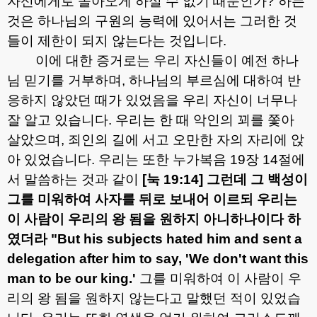
자신에게로 돌아오게 하실 수 없기 때문인가
?
하는
것은 하나님의 구원의 능력에 있어서는 그러한 것
들이 제한이 되지 않는다는 것입니다
.
이에 대한 증거로는 우리 자신들이 예전 하나
님 믿기를 거부하며
,
하나님의 부르심에 대하여 반
응하지 않았던 때가 있었음을 우리 자신이 너무나
잘 알고 있습니다
.
우리는 한 때 악인의 꾀를 쫓아
살았으며
,
죄인의 길에 서고 오만한 자의 자리에 앉
아 있었습니다
.
우리는 또한 누가복음
19
장
14
절에
서 말씀하는 것과 같이
[
눅
19:14]
그런데 그 백성이
그를 미워하여 사자를 뒤로 보내어 이르되 우리는
이 사람이 우리의 왕 됨을 원하지 아니하나이다 하
였더라
"But his subjects hated him and sent a
delegation after him to say, 'We don't want this
man to be our king.'
그를 미워하여 이 사람이 우
리의 왕 됨을 원하지 않는다고 말했던 적이 있었습