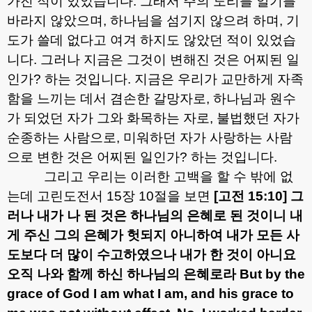
가진 적이 있었습니다
.
그래서 주의 도리를 알기를
바라지 않았으며
,
하나님을 섬기지 않으려 하며
,
기
도가 쓸데 없다고 여겨 하지도 않았던 적이 있었습
니다
.
그러나 지금은 그것이 변해진 것은 어찌된 일
인가
?
하는 것입니다
.
지금은 우리가 교만하게 자족
함을 느끼는 데서 겸손한 갈망자로
,
하나님과 원수
가 되었던 자가 그와 화목하는 자로
,
불법했던 자가
순종하는 사람으로
,
미워하던 자가 사랑하는 사람
으로 변한 것은 어찌된 일인가
?
하는 것입니다
.
그리고 우리는 이러한 고백을 할 수 밖에 없
는데 고린도전서
15
장
10
절을 보면
[
고전
15:10]
그
러나 내가 나 된 것은 하나님의 은혜로 된 것이니 내
게 주신 그의 은혜가 헛되지 아니하여 내가 모든 사
도보다 더 많이 수고하였으나 내가 한 것이 아니요
오직 나와 함께 하신 하나님의 은혜로라
But by the
grace of God I am what I am, and his grace to