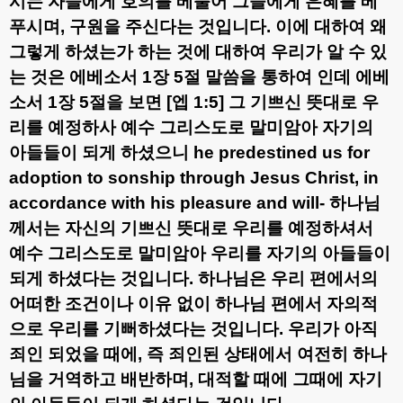
시는 자들에게 호의를 베풀어 그들에게 은혜를 베
푸시며
,
구원을 주신다는 것입니다
.
이에 대하여 왜
그렇게 하셨는가 하는 것에 대하여 우리가 알 수 있
는 것은 에베소서
1
장
5
절 말씀을 통하여 인데 에베
소서
1
장
5
절을 보면
[
엡
1:5]
그 기쁘신 뜻대로 우
리를 예정하사 예수 그리스도로 말미암아 자기의
아들들이 되게 하셨으니
he predestined us for
adoption to sonship through Jesus Christ, in
accordance with his pleasure and will-
하나님
께서는 자신의 기쁘신 뜻대로 우리를 예정하셔서
예수 그리스도로 말미암아 우리를 자기의 아들들이
되게 하셨다는 것입니다
.
하나님은 우리 편에서의
어떠한 조건이나 이유 없이 하나님 편에서 자의적
으로 우리를 기뻐하셨다는 것입니다
.
우리가 아직
죄인 되었을 때에
,
즉 죄인된 상태에서 여전히 하나
님을 거역하고 배반하며
,
대적할 때에 그때에 자기