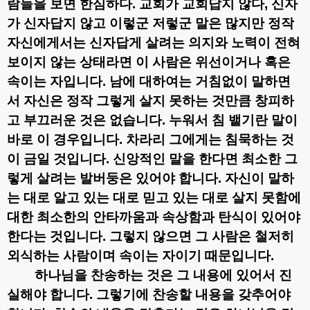
람들을 보면 한심하다
.
교회가 교회답지 않다
,
신자
가 신자답지 않고 이렇군 저렇군 말은 많지만 정작
자신에게서는 신자답게 살려는 의지와 노력이 전혀
보이지 않는 상태라면 이 사람은 위선이거나 혹은
속이는 자입니다
.
남에 대하여는 거침없이 말하면
서 자신은 정작 그렇게 살지 못하는 것만큼 창피하
고 부끄러운 것은 없습니다
.
누워서 침 뱉기란 말이
바로 이 경우입니다
.
차라리 그에게는 침묵하는 것
이 금일 것입니다
.
신앙적인 말을 한다면 최소한 그
렇게 살려는 발버둥은 있어야 합니다
.
자신이 말하
는 대로 알고 있는 대로 믿고 있는 대로 살지 못함에
대한 최소한의 안타까움과 속상함과 탄식이 있어야
한다는 것입니다
.
그렇지 않으면 그 사람은 철저히
외식하는 사람이며 속이는 자이기 때문입니다
.
하나님을 찬송하는 것은 그 내용에 있어서 진
실해야 합니다
.
그렇기에 찬송할 내용을 갖추어야