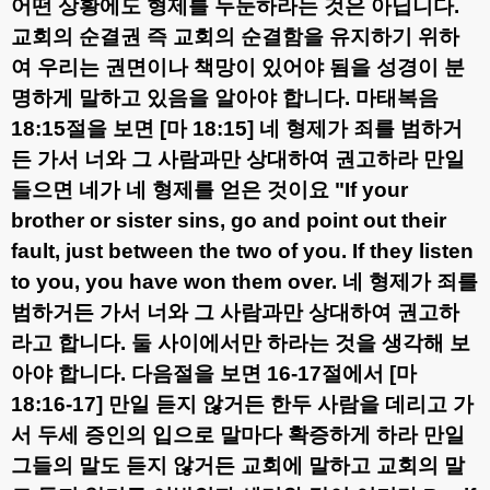
어떤 상황에도 형제를 두둔하라는 것은 아닙니다
.
교회의 순결권 즉 교회의 순결함을 유지하기 위하
여 우리는 권면이나 책망이 있어야 됨을 성경이 분
명하게 말하고 있음을 알아야 합니다
.
마태복음
18:15
절을 보면
[
마
18:15]
네 형제가 죄를 범하거
든 가서 너와 그 사람과만 상대하여 권고하라 만일
들으면 네가 네 형제를 얻은 것이요
"If your
brother or sister sins, go and point out their
fault, just between the two of you. If they listen
to you, you have won them over.
네 형제가 죄를
범하거든 가서 너와 그 사람과만 상대하여 권고하
라고 합니다
.
둘 사이에서만 하라는 것을 생각해 보
아야 합니다
.
다음절을 보면
16-17
절에서
[
마
18:16-17]
만일 듣지 않거든 한두 사람을 데리고 가
서 두세 증인의 입으로 말마다 확증하게 하라 만일
그들의 말도 듣지 않거든 교회에 말하고 교회의 말