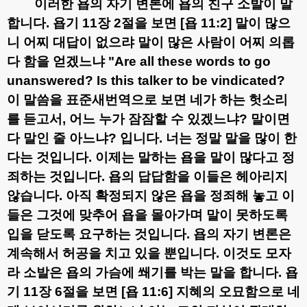
이러한 욥의 자기 변론에 욥의 친구 소발이 말
합니다
.
욥기
11
장
2
절을 보면
[
욥
11:2]
말이 많으
니 어찌 대답이 없으랴 말이 많은 사람이 어찌 의롭
다 함을 얻겠느냐
"Are all these words to go
unanswered? Is this talker to be vindicated?
이 말씀을 표준새번역으로 보면
네가 하는 헛소리
를 듣고서
,
어느 누가 잠잠할 수 있겠느냐
?
말이면
다 말인 줄 아느냐
?
입니다
.
너는 정말 말을 많이 한
다는 것입니다
.
이제는 말하는 욥을 말이 많다고 정
죄하는 것입니다
.
욥의 답답함을 이들은 헤아리지
않습니다
.
아직 확정되지 않은 욥을 정죄해 놓고 이
들은 그것에 맞추어 욥을 몰아가며 말이 못하도록
입을 닫도록 요구하는 것입니다
.
욥의 자기 변론은
계속해서 허공을 치고 있을 뿐입니다
.
이것도 모자
라 소발은 욥의 가슴에 쐐기를 박는 말을 합니다
.
욥
기
11
장
6
절을 보면
[
욥
11:6]
지혜의 오묘함으로 네