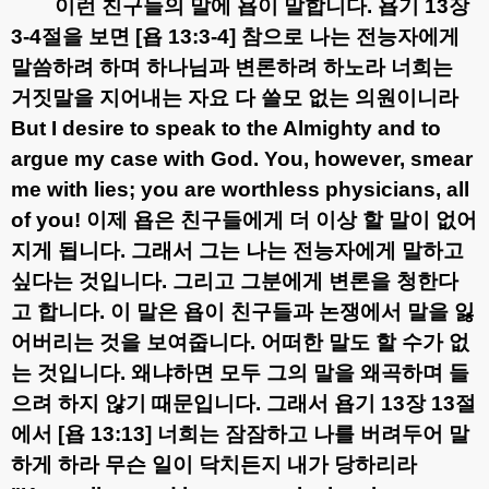
이런 친구들의 말에 욥이 말합니다
.
욥기
13
장
3-4
절을 보면
[
욥
13:3-4]
참으로 나는 전능자에게
말씀하려 하며 하나님과 변론하려 하노라 너희는
거짓말을 지어내는 자요 다 쓸모 없는 의원이니라
But I desire to speak to the Almighty and to
argue my case with God. You, however, smear
me with lies; you are worthless physicians, all
of you!
이제 욥은 친구들에게 더 이상 할 말이 없어
지게 됩니다
.
그래서 그는 나는 전능자에게 말하고
싶다는 것입니다
.
그리고 그분에게 변론을 청한다
고 합니다
.
이 말은 욥이 친구들과 논쟁에서 말을 잃
어버리는 것을 보여줍니다
.
어떠한 말도 할 수가 없
는 것입니다
.
왜냐하면 모두 그의 말을 왜곡하며 들
으려 하지 않기 때문입니다
.
그래서 욥기
13
장
13
절
에서
[
욥
13:13]
너희는 잠잠하고 나를 버려두어 말
하게 하라 무슨 일이 닥치든지 내가 당하리라